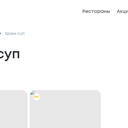
Рестораны
Акц
Крем суп
суп