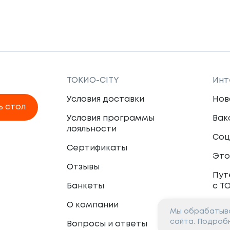
ТОКИО-CITY
Инт
Условия доставки
Нов
ь стол
Условия программы
Вак
лояльности
Соц
Сертификаты
Это
Отзывы
Пут
Банкеты
с Т
О компании
Мы обрабатыва
Пар
сайта. Подроб
Вопросы и ответы