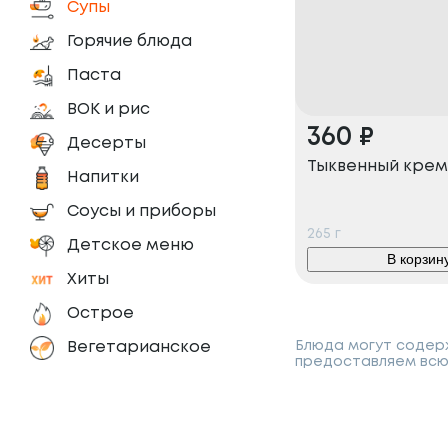
Супы
Горячие блюда
Паста
ВОК и рис
360
₽
Десерты
Тыквенный крем
Напитки
Соусы и приборы
265
г
Детское меню
В корзин
Хиты
Острое
Блюда могут содерж
Вегетарианское
предоставляем всю