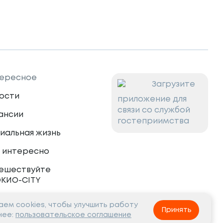
ересное
Загрузите
ости
приложение для
связи со службой
ансии
гостеприимства
иальная жизнь
 интересно
ешествуйте
ОКИО-CITY
ем cookies, чтобы улучшить работу
тнёрам
Принять
нее:
пользовательское соглашение