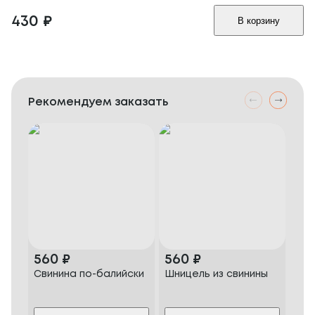
430
₽
В корзину
Рекомендуем заказать
560
₽
560
₽
76
Свинина по-балийски
Шницель из свинины
Сви
гла