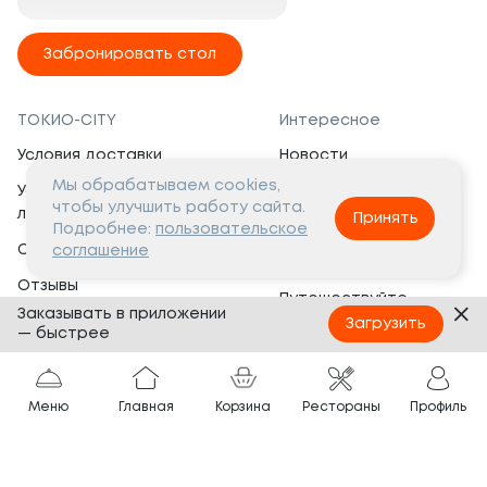
Забронировать стол
ТОКИО-CITY
Интересное
Условия доставки
Новости
Мы обрабатываем cookies,
Условия программы
Вакансии
чтобы улучшить работу сайта.
лояльности
Принять
Социальная жизнь
Подробнее:
пользовательское
Сертификаты
соглашение
Это интересно
Отзывы
Путешествуйте
Заказывать в приложении
Банкеты
с ТОКИО-CITY
Загрузить
— быстрее
О компании
Партнёрам
Вопросы и ответы
Меню
Главная
Корзина
Рестораны
Профиль
Франшиза
Юридическая информация
Сотрудничество