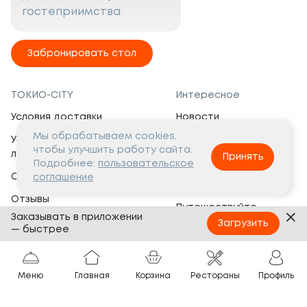
гостеприимства
Забронировать стол
ТОКИО-CITY
Интересное
Условия доставки
Новости
Мы обрабатываем cookies,
Условия программы
Вакансии
чтобы улучшить работу сайта.
лояльности
Принять
Социальная жизнь
Подробнее:
пользовательское
Сертификаты
соглашение
Это интересно
Отзывы
Путешествуйте
Заказывать в приложении
Банкеты
с ТОКИО-CITY
Загрузить
— быстрее
О компании
Партнёрам
Вопросы и ответы
Меню
Главная
Корзина
Рестораны
Профиль
Франшиза
Юридическая информация
Сотрудничество