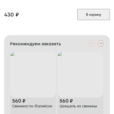
430
₽
В корзину
Рекомендуем заказать
560
₽
560
₽
76
Свинина по-балийски
Шницель из свинины
Сви
гла