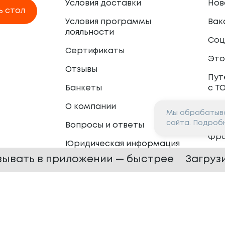
Условия доставки
Нов
ь стол
Условия программы
Вак
лояльности
Соц
Сертификаты
Это
Отзывы
Пут
Банкеты
с Т
О компании
Мы обрабатыва
Пар
сайта. Подроб
Вопросы и ответы
Фр
Юридическая информация
Сот
зывать в приложении — быстрее
Загруз
 —
2026
Сайт разработан в