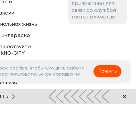
ости
приложение для
связи со службой
ансии
гостеприимства
иальная жизнь
 интересно
ешествуйте
ОКИО-CITY
ем cookies, чтобы улучшить работу
тнёрам
Принять
нее:
пользовательское соглашение
аншиза
рудничество
ить
Нашли ошибку?