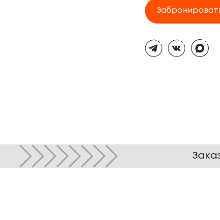
Забронироват
Тёмная
тема
Зака
© ТОКИО-CITY, 2005