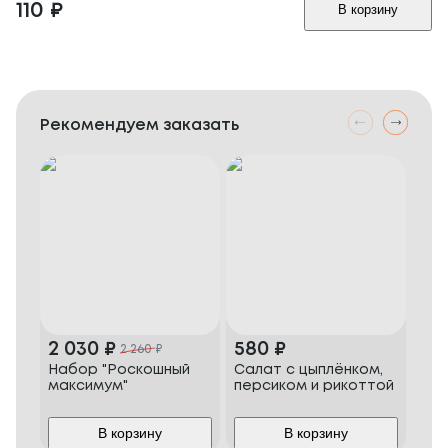
110
₽
В корзину
Рекомендуем заказать
2 030
₽
580
₽
20
2 260
₽
Набор "Роскошный
Салат с цыплёнком,
Све
максимум"
персиком и рикоттой
В корзину
В корзину