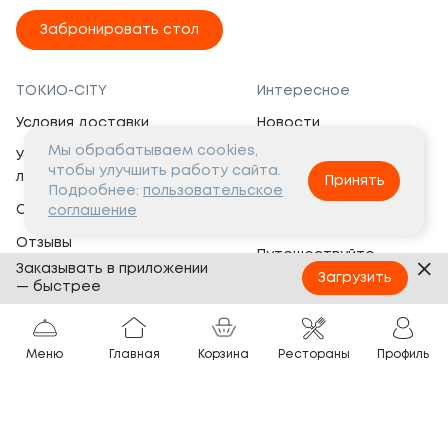
Забронировать стол
ТОКИО-CITY
Интересное
Условия доставки
Новости
Мы обрабатываем cookies,
Условия программы
Вакансии
чтобы улучшить работу сайта.
лояльности
Принять
Социальная жизнь
Подробнее:
пользовательское
Сертификаты
соглашение
Это интересно
Отзывы
Путешествуйте
Заказывать в приложении
Банкеты
с ТОКИО-CITY
Загрузить
— быстрее
О компании
Партнёрам
Вопросы и ответы
Меню
Главная
Корзина
Рестораны
Профиль
Франшиза
Юридическая информация
Сотрудничество
Сайт разработан в
Тёмная
тема