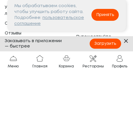
Мы обрабатываем cookies,
Условия программы
Вакансии
чтобы улучшить работу сайта.
лояльности
Принять
Социальная жизнь
Подробнее:
пользовательское
Сертификаты
соглашение
Это интересно
Отзывы
Путешествуйте
Заказывать в приложении
Банкеты
с ТОКИО-CITY
Загрузить
— быстрее
О компании
Партнёрам
Вопросы и ответы
Меню
Главная
Корзина
Рестораны
Профиль
Франшиза
Юридическая информация
Сотрудничество
Сайт разработан в
Тёмная
тема
© ТОКИО-CITY, 2005 —
2026
Нашли ошибку?