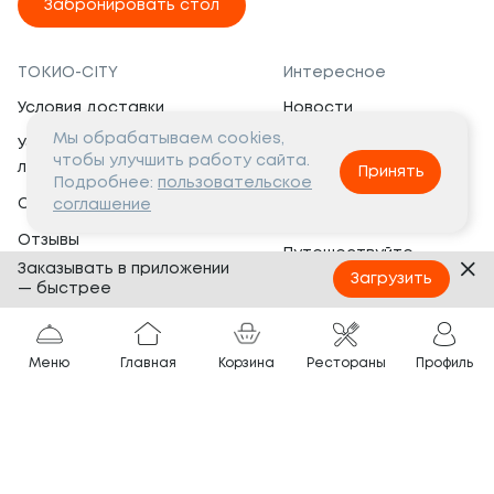
Забронировать стол
ТОКИО-CITY
Интересное
Условия доставки
Новости
Мы обрабатываем cookies,
Условия программы
Вакансии
чтобы улучшить работу сайта.
лояльности
Принять
Социальная жизнь
Подробнее:
пользовательское
Сертификаты
соглашение
Это интересно
Отзывы
Путешествуйте
Заказывать в приложении
Банкеты
с ТОКИО-CITY
Загрузить
— быстрее
О компании
Партнёрам
Вопросы и ответы
Меню
Главная
Корзина
Рестораны
Профиль
Франшиза
Юридическая информация
Сотрудничество
Сайт разработан в
Тёмная
тема