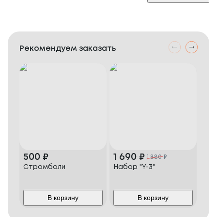
Рекомендуем заказать
500
₽
1 690
₽
1 
1 880
₽
Стромболи
Набор "Y-3"
Наб
В корзину
В корзину