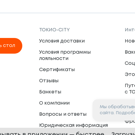
всей команде 🫶
ТОКИО-CITY
Инт
Условия доставки
Нов
ь стол
Условия программы
Вак
лояльности
Соц
Сертификаты
Это
Отзывы
Пут
Банкеты
с Т
О компании
Мы обрабатыва
Пар
сайта. Подроб
Вопросы и ответы
Фр
Юридическая информация
Сот
зывать в приложении — быстрее
Загруз