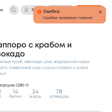
Войти
Бонусы
Корзина
ии
Ошибка
Ошибка проверки токена!
аппоро с крабом и
вокадо
жный краб, авокадо, рис, водоросли нори,
аго, сливочный сыр, соусы спайси и унаги,
жут.
порцию (
280
г
)
2
14
34
78
л
белки
жиры
углеводы