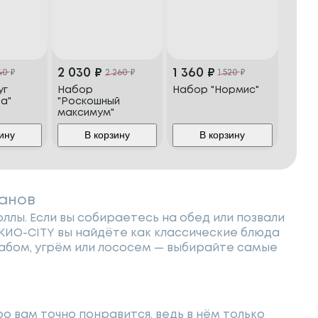
2 030
₽
1 360
₽
40
₽
2 260
₽
1 520
₽
уг
Набор
Набор "Нормис"
а"
"Роскошный
максимум"
ину
В корзину
В корзину
манов
ллы. Если вы собираетесь на обед или позвали
ОКИО-CITY вы найдёте как классические блюда
крабом, угрём или лососем — выбирайте самые
ро вам точно понравится, ведь в нём только