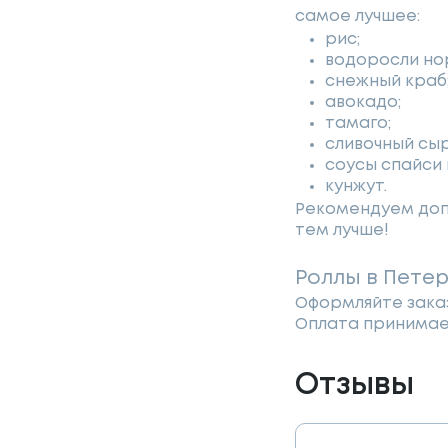
самое лучшее:
рис;
водоросли но
снежный краб
авокадо;
тамаго;
сливочный сыр
соусы спайси 
кунжут.
Рекомендуем допо
тем лучше!
Роллы в Пете
Оформляйте заказ
Оплата принимает
Отзывы