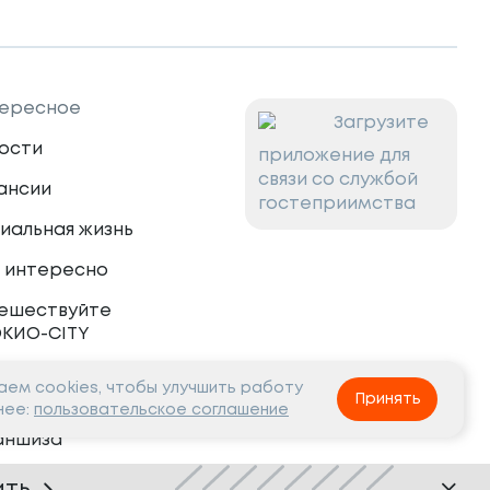
ересное
Загрузите
ости
приложение для
связи со службой
ансии
гостеприимства
иальная жизнь
 интересно
ешествуйте
ОКИО-CITY
ем cookies, чтобы улучшить работу
тнёрам
Принять
нее:
пользовательское соглашение
аншиза
рудничество
ить