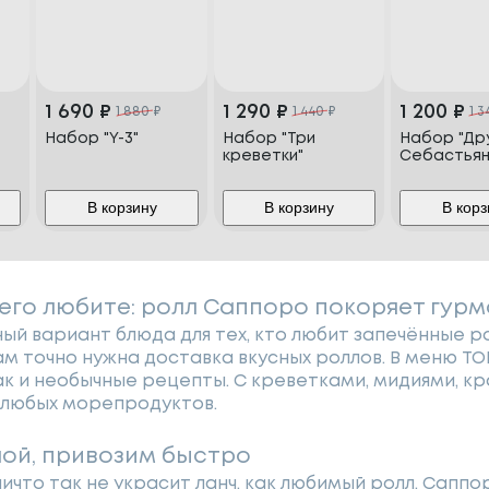
1 690
₽
1 290
₽
1 200
₽
1 880
₽
1 440
₽
1 3
Набор "Y-3"
Набор "Три
Набор "Др
креветки"
Себастьян
В корзину
В корзину
В корз
 его любите: ролл Саппоро покоряет гур
ый вариант блюда для тех, кто любит запечённые ро
вам точно нужна доставка вкусных роллов. В меню Т
так и необычные рецепты. С креветками, мидиями, 
з любых морепродуктов.
шой, привозим быстро
ничто так не украсит ланч, как любимый ролл. Саппо