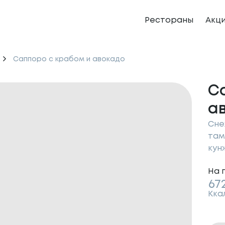
Рестораны
Акц
Саппоро с крабом и авокадо
С
а
Сне
там
кун
На 
67
Кка