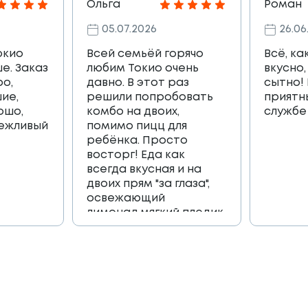
Ольга
Роман
05.07.2026
26.06
окио
Всей семьёй горячо
Всё, ка
е. Заказ
любим Токио очень
вкусно,
ро,
давно. В этот раз
сытно!
ие,
решили попробовать
приятн
ошо,
комбо на двоих,
службе
вежливый
помимо пицц для
ребёнка. Просто
восторг! Еда как
всегда вкусная и на
двоих прям "за глаза",
освежающий
лимонад,мягкий пледик
для пикника,и коробка
игра, которая
возвращает в
приятные детские
воспоминания🔥🔥🔥
Огромное спасибо