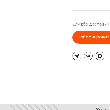
Служба доставки
Забронироват
Тёмная
тема
Зака