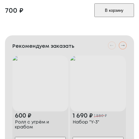
700
₽
В корзину
Рекомендуем заказать
600
₽
1 690
₽
1 
1 880
₽
Ролл с угрём и
Набор "Y-3"
Наб
крабом