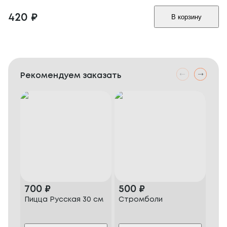
420
₽
В корзину
Рекомендуем заказать
700
₽
500
₽
1 
Пицца Русская 30 см
Стромболи
Наб