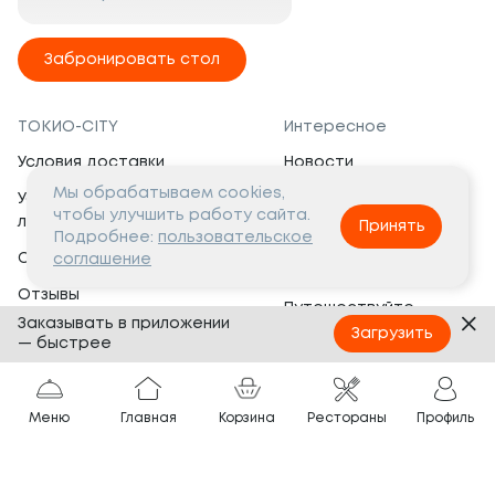
Забронировать стол
ТОКИО-CITY
Интересное
Условия доставки
Новости
Мы обрабатываем cookies,
Условия программы
Вакансии
чтобы улучшить работу сайта.
лояльности
Принять
Социальная жизнь
Подробнее:
пользовательское
Сертификаты
соглашение
Это интересно
Отзывы
Путешествуйте
Заказывать в приложении
Банкеты
с ТОКИО-CITY
Загрузить
— быстрее
О компании
Партнёрам
Вопросы и ответы
Меню
Главная
Корзина
Рестораны
Профиль
Франшиза
Юридическая информация
Сотрудничество