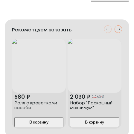
Рекомендуем заказать
580
₽
2 030
₽
68
2 260
₽
Ролл с креветками
Набор "Роскошный
Фил
васаби
максимум"
В корзину
В корзину