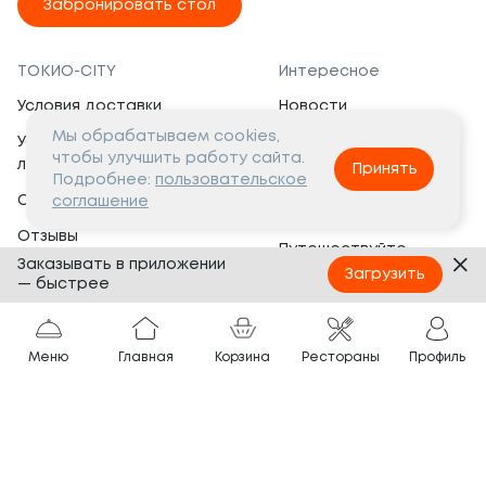
Забронировать стол
ТОКИО-CITY
Интересное
Условия доставки
Новости
Мы обрабатываем cookies,
Условия программы
Вакансии
чтобы улучшить работу сайта.
лояльности
Принять
Социальная жизнь
Подробнее:
пользовательское
Сертификаты
соглашение
Это интересно
Отзывы
Путешествуйте
Заказывать в приложении
Банкеты
с ТОКИО-CITY
Загрузить
— быстрее
О компании
Партнёрам
Вопросы и ответы
Меню
Главная
Корзина
Рестораны
Профиль
Франшиза
Юридическая информация
Сотрудничество
Сайт разработан в
Тёмная
тема