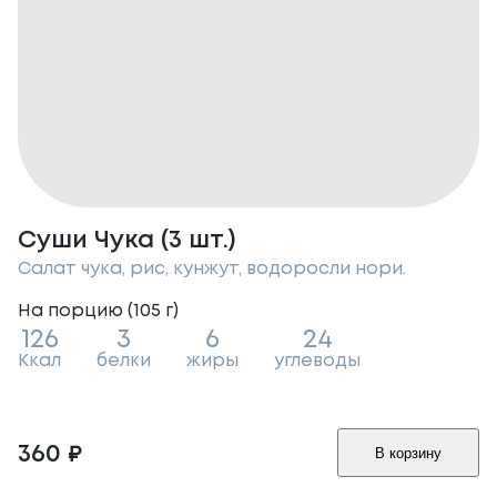
Суши Чука (3 шт.)
Салат чука, рис, кунжут, водоросли нори.
На порцию (
105
г
)
126
3
6
24
Ккал
белки
жиры
углеводы
360
₽
В корзину