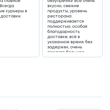
 а главное
безупречна! Всё очень
 Всегда
вкусно, свежие
ые курьеры в
продукты, уровень
 доставки.
ресторана
поддерживается
полностью, особая
благодарность
доставке, всё в
указанное время, без
задержек, очень
вежливо большое
спасибо!!!