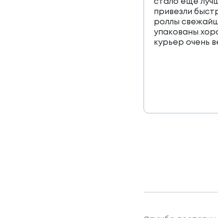
стало еще лучш
привезли быст
роллы свежайш
упакованы хор
курьер очень 