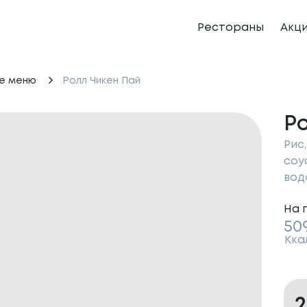
Рестораны
Акц
е меню
Ролл Чикен Пай
Р
Рис
соу
вод
На 
50
Кка