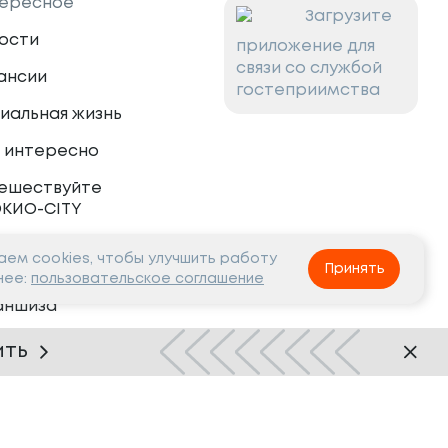
ересное
Загрузите
ости
приложение для
связи со службой
ансии
гостеприимства
иальная жизнь
 интересно
ешествуйте
ОКИО-CITY
ем cookies, чтобы улучшить работу
тнёрам
Принять
нее:
пользовательское соглашение
аншиза
рудничество
ить
Нашли ошибку?