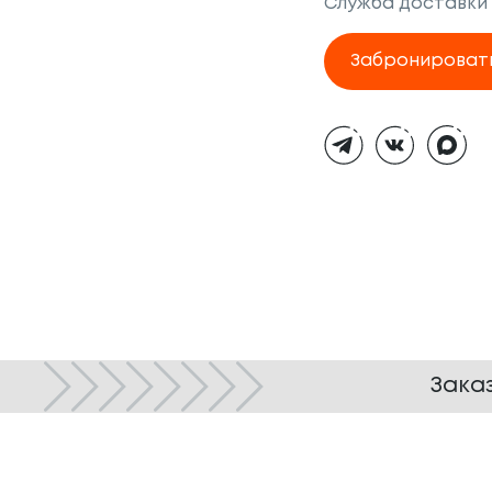
Служба доставки
Забронироват
Тёмная
тема
Зака
© ТОКИО-CITY, 2005