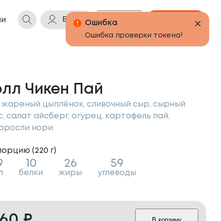
Войти
Бонусы
Корзина
ии
олл Чикен Пай
, жареный цыплёнок, сливочный сыр, сырный
с, салат айсберг, огурец, картофель пай,
оросли нори.
порцию (
220
г
)
9
10
26
59
л
белки
жиры
углеводы
260
₽
В корзину