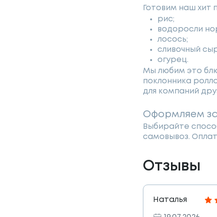
Готовим наш хит 
рис;
водоросли но
лосось;
сливочный сыр
огурец.
Мы любим это блю
поклонника ролло
для компаний дру
Оформляем за
Выбирайте способ
самовывоз. Оплат
Отзывы
Наталья