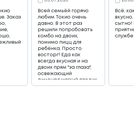
05.07.2026
26.06
окио
Всей семьёй горячо
Всё, ка
е. Заказ
любим Токио очень
вкусно,
ро,
давно. В этот раз
сытно!
ие,
решили попробовать
приятн
ошо,
комбо на двоих,
службе
вежливый
помимо пицц для
ребёнка. Просто
восторг! Еда как
всегда вкусная и на
двоих прям "за глаза",
освежающий
лимонад,мягкий пледик
для пикника,и коробка
игра, которая
возвращает в
приятные детские
воспоминания🔥🔥🔥
Огромное спасибо
всей команде 🫶