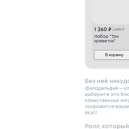
1 260
₽
1 400
₽
Набор "Три
креветки"
В корзину
Без неё никуд
Филадельфия — кл
выберите это блю
качественных инг
понравится вашим
вкус!
Ролл, которы