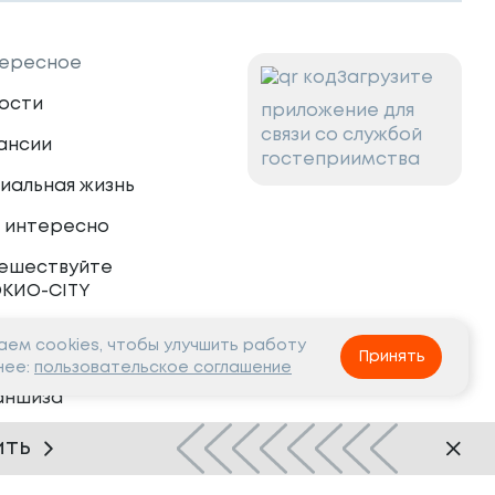
ересное
Загрузите
ости
приложение для
связи со службой
ансии
гостеприимства
иальная жизнь
 интересно
ешествуйте
ОКИО-CITY
ем cookies, чтобы улучшить работу
тнёрам
Принять
нее:
пользовательское соглашение
аншиза
рудничество
ить