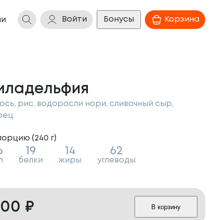
Войти
Бонусы
Корзина
ии
иладельфия
ось, рис, водоросли нори, сливочный сыр,
рец.
порцию (
240
г
)
6
19
14
62
л
белки
жиры
углеводы
600
₽
В корзину