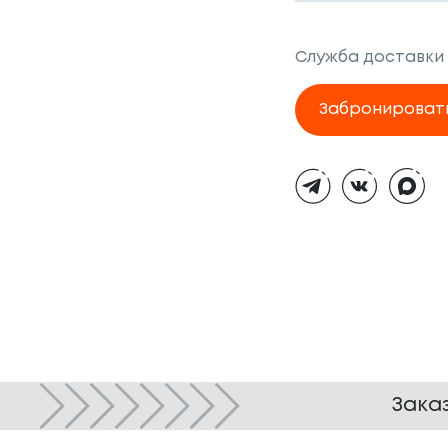
Служба доставки
Забронироват
Тёмная
тема
Зака