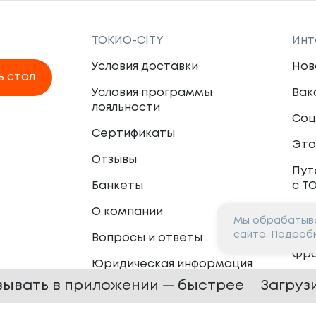
ТОКИО-CITY
Инт
Условия доставки
Нов
ь стол
Условия программы
Вак
лояльности
Соц
Сертификаты
Это
Отзывы
Пут
Банкеты
с Т
О компании
Мы обрабатыва
Пар
сайта. Подроб
Вопросы и ответы
Фр
Юридическая информация
Сот
зывать в приложении — быстрее
Загруз