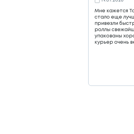
19.07.2026
Мне кажется Т
стало еще лучш
привезли быст
роллы свежайш
упакованы хор
курьер очень 