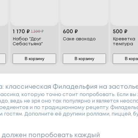
1 170
₽
600
₽
500
₽
1 300
₽
Набор "Друг
Саке авокадо
Креветка
Себастьяна"
темпура
В корзину
В корзину
В корз
а: классическая Филадельфия на застоль
ассика, которую точно стоит попробовать. Если вы 
до, ведь не зря оно так популярно и является неос
редиентов и по традиционному рецепту. Филадельф
 гостям. Дополните её другими роллами, пиццей, 
й должен попробовать каждый