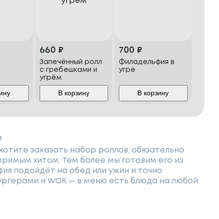
660
₽
700
₽
Запечённый ролл
Филадельфия в
с гребешками и
угре
угрём
ину
В корзину
В корзину
е
хотите заказать набор роллов, обязательно
поримым хитом. Тем более мы готовим его из
ия подойдёт на обед или ужин и точно
бургерами и WOK — в меню есть блюда на любой