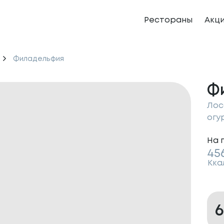
Рестораны
Акц
Филадельфия
Ф
Лос
огу
На 
45
Кка