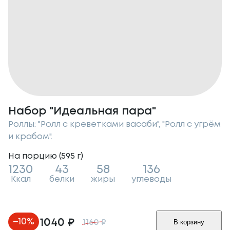
Набор "Идеальная пара"
Роллы: "Ролл с креветками васаби", "Ролл с угрём
и крабом".
На порцию (
595
г
)
1230
43
58
136
Ккал
белки
жиры
углеводы
–
10
%
1040
₽
В корзину
1160
₽