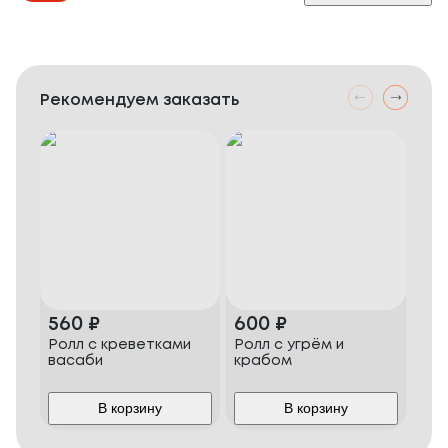
Рекомендуем заказать
560
₽
600
₽
70
Ролл с креветками
Ролл с угрём и
Пиц
васаби
крабом
В корзину
В корзину