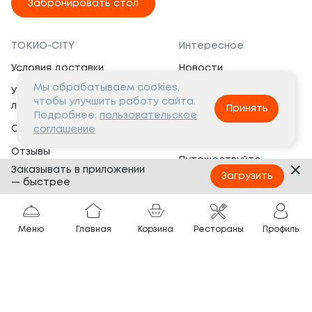
Забронировать стол
ТОКИО-CITY
Интересное
Условия доставки
Новости
Мы обрабатываем cookies,
Условия программы
Вакансии
чтобы улучшить работу сайта.
лояльности
Принять
Социальная жизнь
Подробнее:
пользовательское
Сертификаты
соглашение
Это интересно
Отзывы
Путешествуйте
Заказывать в приложении
Банкеты
с ТОКИО-CITY
Загрузить
— быстрее
О компании
Партнёрам
Вопросы и ответы
Меню
Главная
Корзина
Рестораны
Профиль
Франшиза
Юридическая информация
Сотрудничество
Сайт разработан в
Тёмная
тема