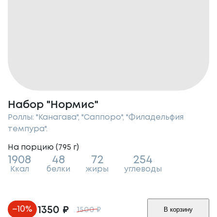
Набор "Нормис"
Роллы: "Канагава", "Саппоро", "Филадельфия
темпура".
На порцию (
795
г
)
1908
48
72
254
Ккал
белки
жиры
углеводы
–
10
%
1350
₽
В корзину
1500
₽