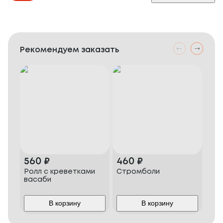
Рекомендуем заказать
560
₽
460
₽
1 6
Ролл с креветками
Стромболи
Наб
васаби
В корзину
В корзину