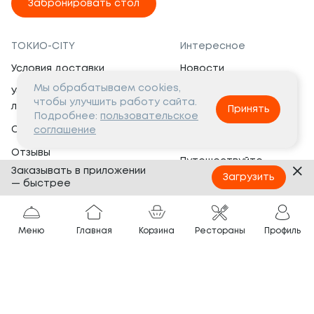
Забронировать стол
ТОКИО-CITY
Интересное
Условия доставки
Новости
Мы обрабатываем cookies,
Условия программы
Вакансии
чтобы улучшить работу сайта.
лояльности
Принять
Социальная жизнь
Подробнее:
пользовательское
Сертификаты
соглашение
Это интересно
Отзывы
Путешествуйте
Заказывать в приложении
Банкеты
с ТОКИО-CITY
Загрузить
— быстрее
О компании
Партнёрам
Вопросы и ответы
Меню
Главная
Корзина
Рестораны
Профиль
Франшиза
Юридическая информация
Сотрудничество
Сайт разработан в
Тёмная
тема