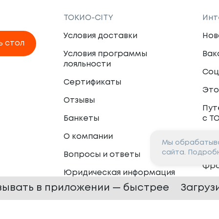
ТОКИО-CITY
Инт
Условия доставки
Нов
ь стол
Условия программы
Вак
лояльности
Соц
Сертификаты
Это
Отзывы
Пут
Банкеты
с Т
О компании
Мы обрабатыва
Пар
сайта. Подроб
Вопросы и ответы
Фр
Юридическая информация
Сот
зывать в приложении — быстрее
Загруз
 —
2026
Сайт разработан в