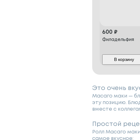
600
₽
Филадельфия
В корзину
Это очень вк
Масаго маки — бл
эту позицию. Блю
вместе с коллега
Простой рецеп
Ролл Масаго маки 
самое вкусное: