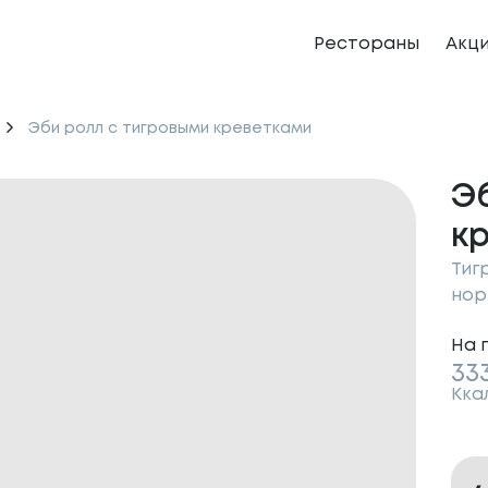
Рестораны
Акц
Эби ролл с тигровыми креветками
Э
к
Тиг
нор
На 
33
Кка