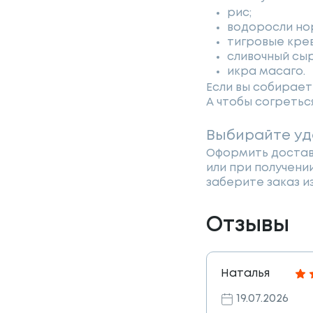
рис;
водоросли но
тигровые крев
сливочный сыр
икра масаго.
Если вы собирает
А чтобы согретьс
Выбирайте уд
Оформить доставк
или при получени
заберите заказ и
Отзывы
Наталья
19.07.2026