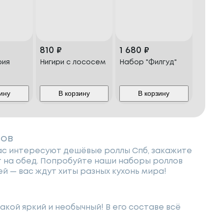
810
₽
1 680
₽
фия
Нигири с лососем
Набор "Филгуд"
ину
В корзину
В корзину
лов
ас интересуют дешёвые роллы Спб, закажите
т на обед. Попробуйте наши наборы роллов
й — вас ждут хиты разных кухонь мира!
такой яркий и необычный! В его составе всё