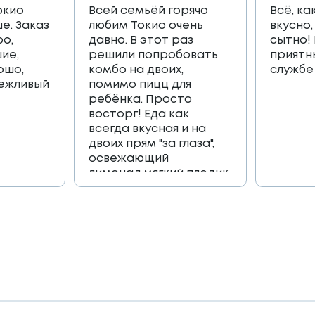
окио
Всей семьёй горячо
Всё, ка
е. Заказ
любим Токио очень
вкусно,
ро,
давно. В этот раз
сытно!
ие,
решили попробовать
приятн
ошо,
комбо на двоих,
службе
вежливый
помимо пицц для
ребёнка. Просто
восторг! Еда как
всегда вкусная и на
двоих прям "за глаза",
освежающий
лимонад,мягкий пледик
для пикника,и коробка
игра, которая
возвращает в
приятные детские
воспоминания🔥🔥🔥
Огромное спасибо
всей команде 🫶