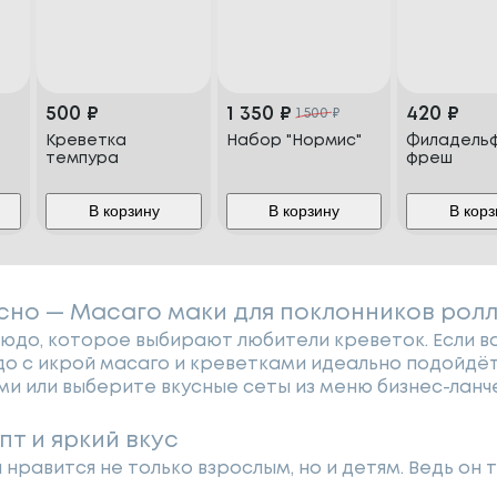
500
₽
1 350
₽
420
₽
1 500
₽
Креветка
Набор "Нормис"
Филадель
темпура
фреш
В корзину
В корзину
В корз
усно — Масаго маки для поклонников рол
юдо, которое выбирают любители креветок. Если в
до с икрой масаго и креветками идеально подойдё
ми или выберите вкусные сеты из меню бизнес-ланче
т и яркий вкус
нравится не только взрослым, но и детям. Ведь он 