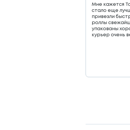
Мне кажется Т
стало еще лучш
привезли быст
роллы свежайш
упакованы хор
курьер очень 