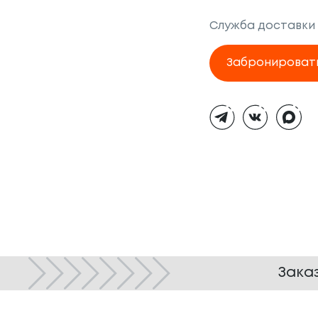
Служба доставки
Забронироват
Тёмная
тема
Зака
© ТОКИО-CITY, 2005