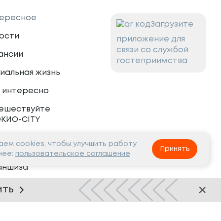
ересное
Загрузите
ости
приложение для
связи со службой
ансии
гостеприимства
иальная жизнь
 интересно
ешествуйте
ОКИО-CITY
ем cookies, чтобы улучшить работу
тнёрам
Принять
нее:
пользовательское соглашение
аншиза
рудничество
ить
Нашли ошибку?