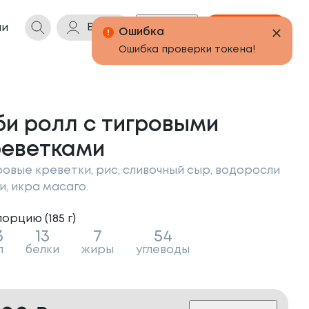
Войти
Бонусы
Корзина
ии
би ролл с тигровыми
реветками
ровые креветки, рис, сливочный сыр, водоросли
и, икра масаго.
порцию (
185
г
)
3
13
7
54
л
белки
жиры
углеводы