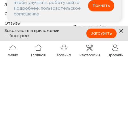
чтобы улучшить работу сайта.
лояльности
Принять
Социальная жизнь
Подробнее:
пользовательское
Сертификаты
соглашение
Это интересно
Отзывы
Путешествуйте
Заказывать в приложении
Банкеты
с ТОКИО-CITY
Загрузить
— быстрее
О компании
Партнёрам
Вопросы и ответы
Меню
Главная
Корзина
Рестораны
Профиль
Франшиза
Юридическая информация
Сотрудничество
Сайт разработан в
Тёмная
тема
© ТОКИО-CITY, 2005 —
2026
Нашли ошибку?