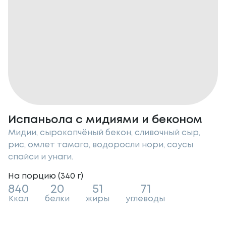
Испаньола с мидиями и беконом
Мидии, сырокопчёный бекон, сливочный сыр,
рис, омлет тамаго, водоросли нори, соусы
спайси и унаги.
На порцию (
340
г
)
840
20
51
71
Ккал
белки
жиры
углеводы