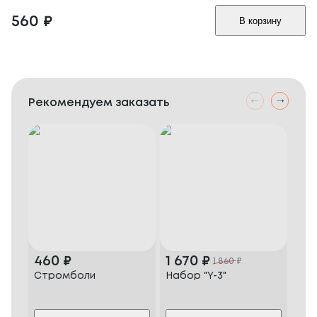
560
₽
В корзину
Рекомендуем заказать
460
₽
1 670
₽
1 
1 860
₽
Стромболи
Набор "Y-3"
Наб