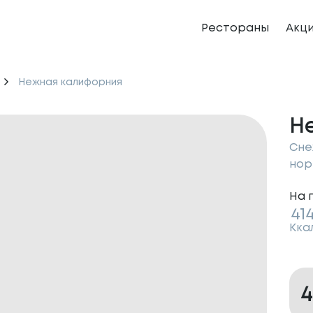
Рестораны
Акц
Нежная калифорния
Н
Сне
нор
На 
41
Кка