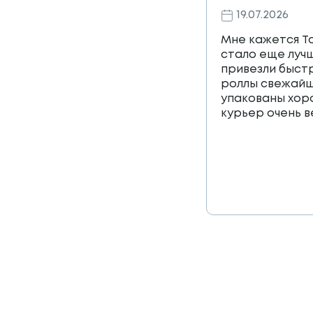
19.07.2026
Мне кажется Т
стало еще лучш
привезли быст
роллы свежайш
упакованы хор
курьер очень 