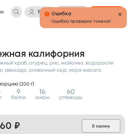
Войти
Бонусы
Корзина
ии
Ошибка
Ошибка проверки токена!
ежная калифорния
жный краб, огурец, рис, майонез, водоросли
и, авокадо, сливочный сыр, икра масаго.
порцию (
230
г
)
4
9
16
60
л
белки
жиры
углеводы
460
₽
В корзину