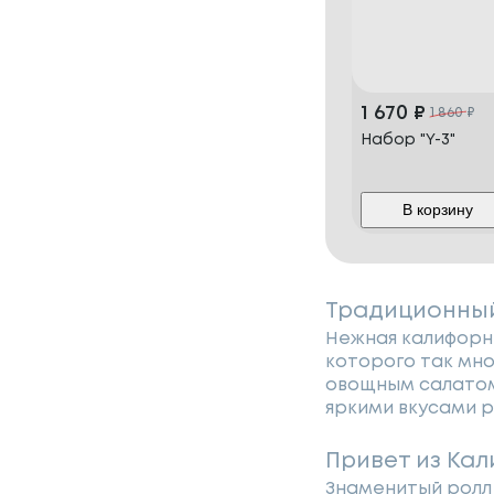
1 670
₽
1 860
₽
Набор "Y-3"
В корзину
Традиционный
Нежная калифорни
которого так мног
овощным салатом
яркими вкусами р
Привет из Ка
Знаменитый ролл