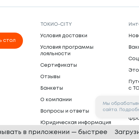
ТОКИО-CITY
Инт
Условия доставки
Нов
ь стол
Условия программы
Вак
лояльности
Соц
Сертификаты
Это
Отзывы
Пут
Банкеты
с Т
О компании
Мы обрабатыва
Пар
сайта. Подроб
Вопросы и ответы
Фр
Юридическая информация
Сот
зывать в приложении — быстрее
Загруз