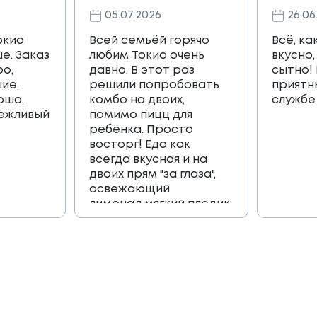
05.07.2026
26.06
окио
Всей семьёй горячо
Всё, ка
е. Заказ
любим Токио очень
вкусно,
ро,
давно. В этот раз
сытно!
ие,
решили попробовать
приятн
ошо,
комбо на двоих,
службе
вежливый
помимо пицц для
ребёнка. Просто
восторг! Еда как
всегда вкусная и на
двоих прям "за глаза",
освежающий
лимонад,мягкий пледик
для пикника,и коробка
игра, которая
возвращает в
приятные детские
воспоминания🔥🔥🔥
Огромное спасибо
всей команде 🫶