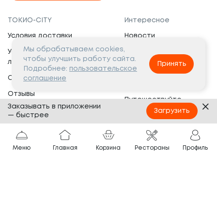
ТОКИО-CITY
Интересное
Условия доставки
Новости
Мы обрабатываем cookies,
Условия программы
Вакансии
чтобы улучшить работу сайта.
лояльности
Принять
Социальная жизнь
Подробнее:
пользовательское
Сертификаты
соглашение
Это интересно
Отзывы
Путешествуйте
Заказывать в приложении
Банкеты
с ТОКИО-CITY
Загрузить
— быстрее
О компании
Партнёрам
Вопросы и ответы
Меню
Главная
Корзина
Рестораны
Профиль
Франшиза
Юридическая информация
Сотрудничество
Сайт разработан в
Тёмная
тема
© ТОКИО-CITY, 2005 —
2026
Нашли ошибку?