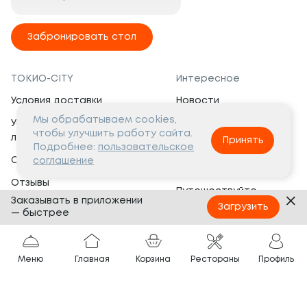
Забронировать стол
ТОКИО-CITY
Интересное
Условия доставки
Новости
Мы обрабатываем cookies,
Условия программы
Вакансии
чтобы улучшить работу сайта.
лояльности
Принять
Социальная жизнь
Подробнее:
пользовательское
Сертификаты
соглашение
Это интересно
Отзывы
Путешествуйте
Заказывать в приложении
Банкеты
с ТОКИО-CITY
Загрузить
— быстрее
О компании
Партнёрам
Вопросы и ответы
Меню
Главная
Корзина
Рестораны
Профиль
Франшиза
Юридическая информация
Сотрудничество