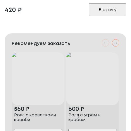
420
₽
В корзину
Рекомендуем заказать
560
₽
600
₽
60
Ролл с креветками
Ролл с угрём и
Фил
васаби
крабом