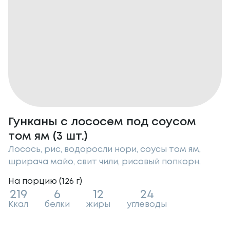
Гунканы с лососем под соусом
том ям (3 шт.)
Лосось, рис, водоросли нори, соусы том ям,
шрирача майо, свит чили, рисовый попкорн.
На порцию (
126
г
)
219
6
12
24
Ккал
белки
жиры
углеводы