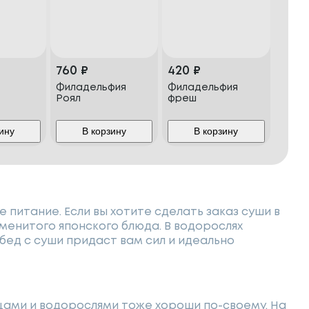
760
₽
420
₽
Филадельфия
Филадельфия
Роял
фреш
ину
В корзину
В корзину
 питание. Если вы хотите сделать заказ суши в
аменитого японского блюда. В водорослях
бед с суши придаст вам сил и идеально
щами и водорослями тоже хороши по-своему. На