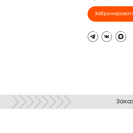
Забронироват
Тёмная
тема
Зака
© ТОКИО-CITY, 2005