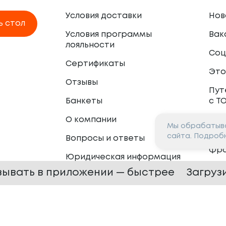
Условия доставки
Нов
ь стол
Условия программы
Вак
лояльности
Соц
Сертификаты
Это
Отзывы
Пут
Банкеты
с Т
О компании
Мы обрабатыва
Пар
сайта. Подроб
Вопросы и ответы
Фр
Юридическая информация
Сот
зывать в приложении — быстрее
Загруз
 —
2026
Сайт разработан в