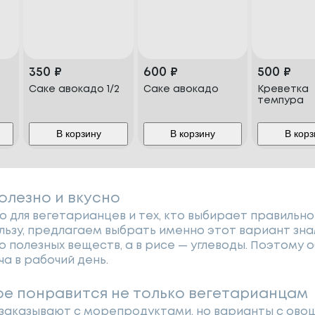
350
₽
600
₽
500
₽
Саке авокадо 1/2
Саке авокадо
Креветка
темпура
В корзину
В корзину
В корз
олезно и вкусно
о для вегетарианцев и тех, кто выбирает правильное
ользу, предлагаем выбрать именно этот вариант зн
 полезных веществ, а в рисе — углеводы. Поэтому о
ча в рабочий день.
ое понравится не только вегетарианцам
 заказывают с морепродуктами, но варианты с ово