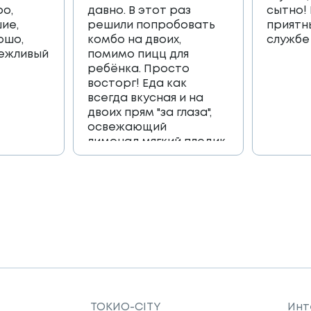
ро,
давно. В этот раз
сытно!
ие,
решили попробовать
приятн
ошо,
комбо на двоих,
службе
вежливый
помимо пицц для
ребёнка. Просто
восторг! Еда как
всегда вкусная и на
двоих прям "за глаза",
освежающий
лимонад,мягкий пледик
для пикника,и коробка
игра, которая
возвращает в
приятные детские
воспоминания🔥🔥🔥
Огромное спасибо
всей команде 🫶
ТОКИО-CITY
Инт