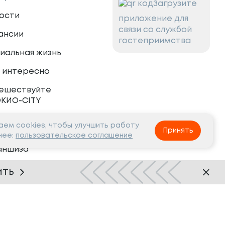
Загрузите
ости
приложение для
связи со службой
ансии
гостеприимства
иальная жизнь
 интересно
ешествуйте
ОКИО-CITY
ем cookies, чтобы улучшить работу
тнёрам
Принять
нее:
пользовательское соглашение
аншиза
рудничество
ить
Нашли ошибку?