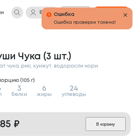
Войти
Бонусы
Корзина
ии
ши Чука (3 шт.)
ат чука, рис, кунжут, водоросли нори.
порцию (
105
г
)
6
3
6
24
л
белки
жиры
углеводы
85
₽
В корзину