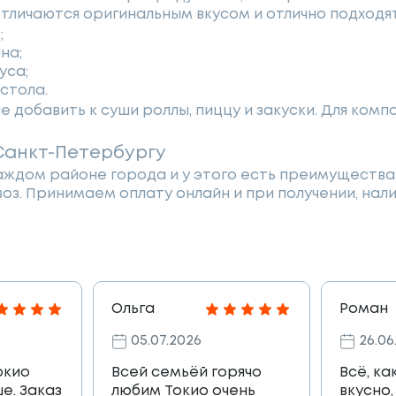
тличаются оригинальным вкусом и отлично подходят
;
на;
уса;
стола.
ше добавить к суши роллы, пиццу и закуски. Для ко
Санкт-Петербургу
ждом районе города и у этого есть преимущества:
оз. Принимаем оплату онлайн и при получении, нали
Ольга
Роман
05.07.2026
26.06
окио
Всей семьёй горячо
Всё, ка
е. Заказ
любим Токио очень
вкусно,