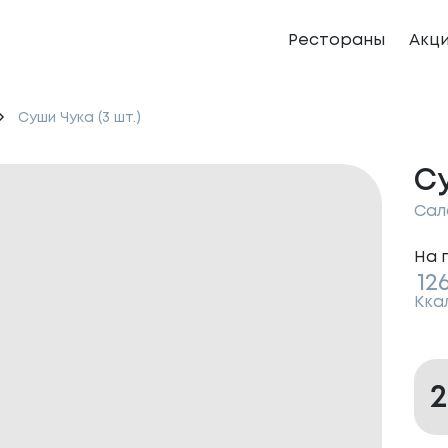
Рестораны
Акц
Суши Чука (3 шт.)
Су
Сал
На 
12
Кка
2