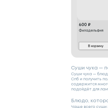
600
₽
Филадельфия
В корзину
Суши чука — п
Суши чука — блюд
Спб и получить п
содержится много
подойдёт для лан
Блюдо, котор
Чаще всего суши