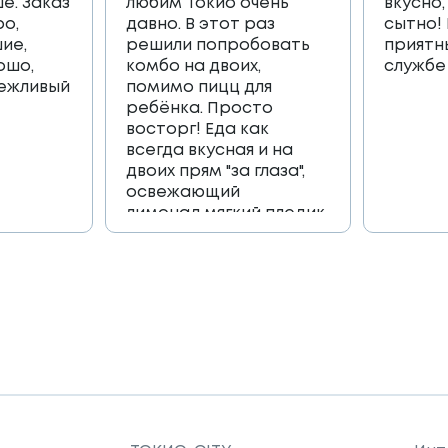
е. Заказ
любим Токио очень
вкусно,
ро,
давно. В этот раз
сытно!
ие,
решили попробовать
приятн
ошо,
комбо на двоих,
службе
вежливый
помимо пицц для
ребёнка. Просто
восторг! Еда как
всегда вкусная и на
двоих прям "за глаза",
освежающий
лимонад,мягкий пледик
для пикника,и коробка
игра, которая
возвращает в
приятные детские
воспоминания🔥🔥🔥
Огромное спасибо
всей команде 🫶