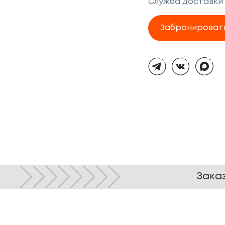
Служба доставки
Забронироват
Тёмная
тема
Зака
© ТОКИО-CITY, 2005