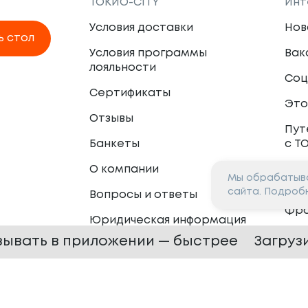
ТОКИО-CITY
Инт
Условия доставки
Нов
ь стол
Условия программы
Вак
лояльности
Соц
Сертификаты
Это
Отзывы
Пут
Банкеты
с Т
О компании
Мы обрабатыва
Пар
сайта. Подроб
Вопросы и ответы
Фр
Юридическая информация
Сот
зывать в приложении — быстрее
Загруз
 —
2026
Сайт разработан в