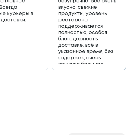
 а главное
безупречна! Всё очень
 Всегда
вкусно, свежие
ые курьеры в
продукты, уровень
 доставки.
ресторана
поддерживается
полностью, особая
благодарность
доставке, всё в
указанное время, без
задержек, очень
вежливо большое
спасибо!!!