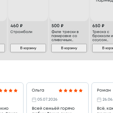
460
₽
500
₽
650
₽
Стромболи
Филе трески в
Треска с
панировке со
брокколи 
сливочным
соусом
кремом
пармеджа
В корзину
В корзину
В корз
Ольга
Роман
05.07.2026
26.06
окио
Всей семьёй горячо
Всё, ка