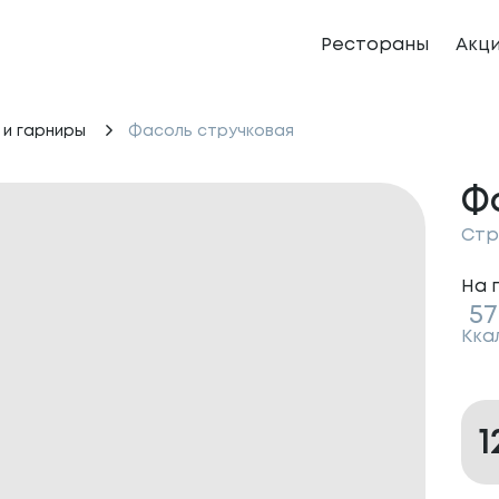
Рестораны
Акц
 и гарниры
Фасоль стручковая
Ф
Стр
На 
57
Кка
1