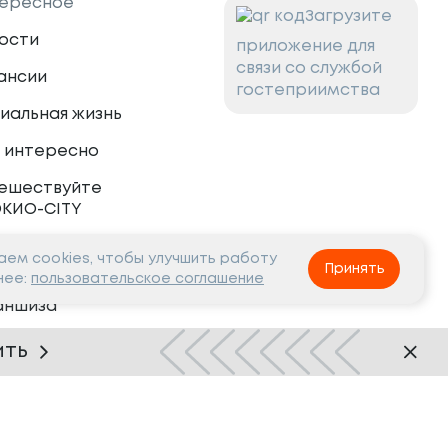
ересное
Загрузите
ости
приложение для
связи со службой
ансии
гостеприимства
иальная жизнь
 интересно
ешествуйте
ОКИО-CITY
ем cookies, чтобы улучшить работу
тнёрам
Принять
нее:
пользовательское соглашение
аншиза
рудничество
ить
Нашли ошибку?