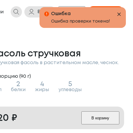
Войти
Бонусы
Корзина
ии
асоль стручковая
учковая фасоль в растительном масле, чеснок.
порцию (
90
г
)
2
4
5
л
белки
жиры
углеводы
20
₽
В корзину