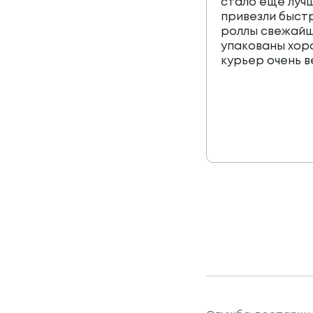
стало еще лучш
привезли быст
роллы свежайш
упакованы хор
курьер очень 