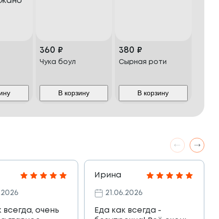
360
₽
380
₽
Чука боул
Сырная роти
и
но
ину
В корзину
В корзину
Ирина
.2026
21.06.2026
к всегда, очень
Еда как всегда -