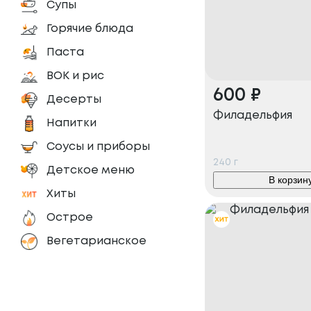
Супы
Горячие блюда
Паста
ВОК и рис
600
₽
Десерты
Филадельфия
Напитки
Соусы и приборы
240
г
Детское меню
В корзин
Хиты
Острое
Вегетарианское