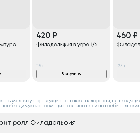
420
₽
460
₽
емпура
Филадельфия в угре 1/2
Филадель
115
г
125
г
у
В корзину
ать молочную продукцию, а также аллергены, не входящи
 необходимую информацию о качестве и потребительских 
тоит ролл Филадельфия