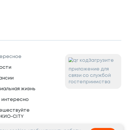
ересное
Загрузите
ости
приложение для
связи со службой
ансии
гостеприимства
иальная жизнь
 интересно
ешествуйте
ОКИО-CITY