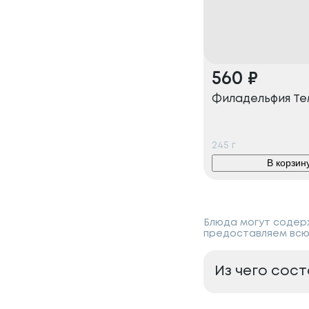
560
₽
Филадельфия Т
245
г
В корзин
Блюда могут содерж
предоставляем всю
Из чего сос