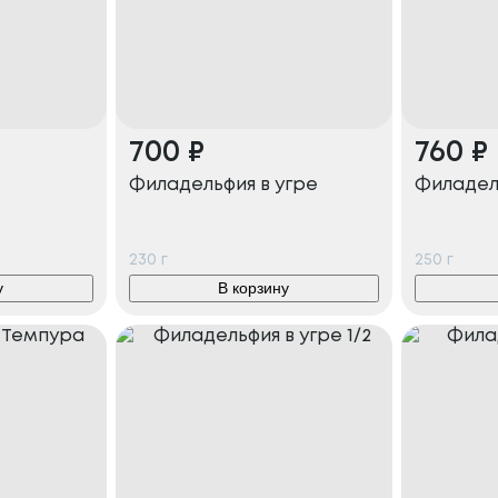
700
₽
760
₽
Филадельфия в угре
Филадел
230
г
250
г
у
В корзину