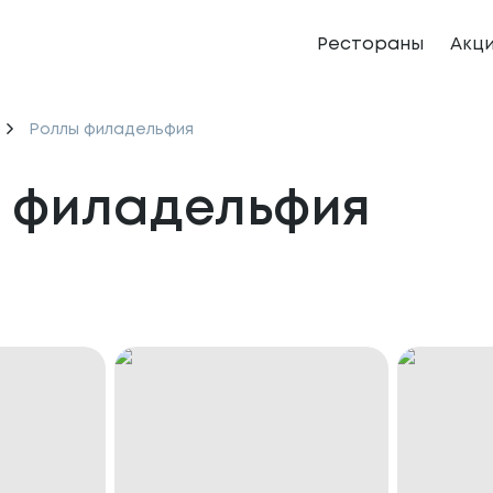
Рестораны
Акц
Роллы филадельфия
 филадельфия