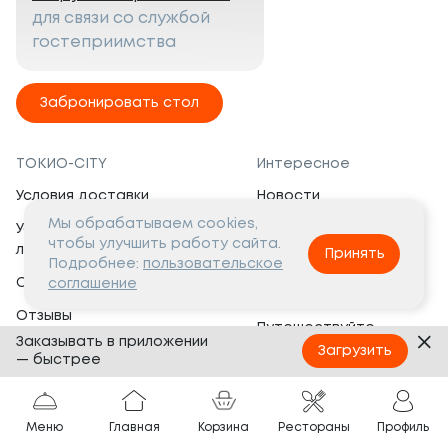
для связи со службой
гостеприимства
Забронировать стол
ТОКИО-CITY
Интересное
Условия доставки
Новости
Мы обрабатываем cookies,
Условия программы
Вакансии
чтобы улучшить работу сайта.
лояльности
Принять
Социальная жизнь
Подробнее:
пользовательское
Сертификаты
соглашение
Это интересно
Отзывы
Путешествуйте
Заказывать в приложении
Банкеты
с ТОКИО-CITY
Загрузить
— быстрее
О компании
Партнёрам
Вопросы и ответы
Меню
Главная
Корзина
Рестораны
Профиль
Франшиза