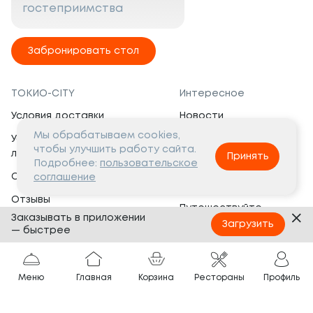
гостеприимства
Забронировать стол
ТОКИО-CITY
Интересное
Условия доставки
Новости
Мы обрабатываем cookies,
Условия программы
Вакансии
чтобы улучшить работу сайта.
лояльности
Принять
Социальная жизнь
Подробнее:
пользовательское
Сертификаты
соглашение
Это интересно
Отзывы
Путешествуйте
Заказывать в приложении
Банкеты
с ТОКИО-CITY
Загрузить
— быстрее
О компании
Партнёрам
Вопросы и ответы
Меню
Главная
Корзина
Рестораны
Профиль
Франшиза
Юридическая информация
Сотрудничество