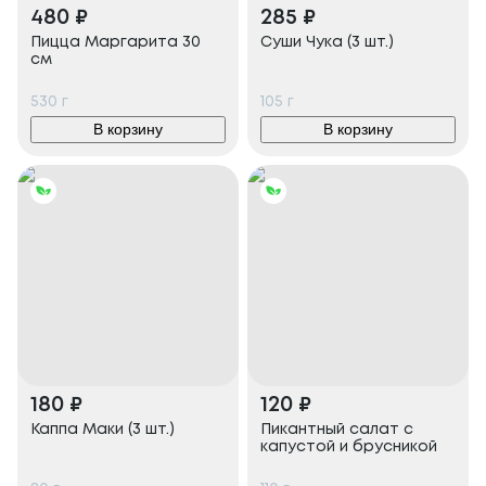
480
₽
285
₽
Пицца Маргарита 30
Суши Чука (3 шт.)
см
530
г
105
г
В корзину
В корзину
180
₽
120
₽
Каппа Маки (3 шт.)
Пикантный салат с
капустой и брусникой