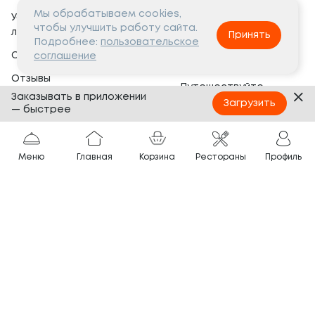
Мы обрабатываем cookies,
Условия программы
Вакансии
чтобы улучшить работу сайта.
лояльности
Принять
Социальная жизнь
Подробнее:
пользовательское
Сертификаты
соглашение
Это интересно
Отзывы
Путешествуйте
Заказывать в приложении
Банкеты
с ТОКИО-CITY
Загрузить
— быстрее
О компании
Партнёрам
Вопросы и ответы
Меню
Главная
Корзина
Рестораны
Профиль
Франшиза
Юридическая информация
Сотрудничество
Сайт разработан в
Тёмная
тема
© ТОКИО-CITY, 2005 —
2026
Нашли ошибку?