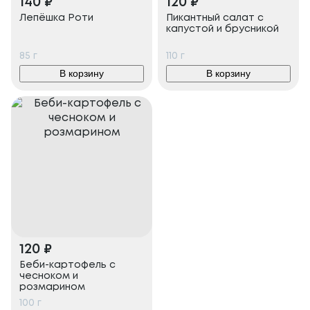
140
₽
120
₽
Лепёшка Роти
Пикантный салат с
капустой и брусникой
85
г
110
г
В корзину
В корзину
120
₽
Беби-картофель с
чесноком и
розмарином
100
г