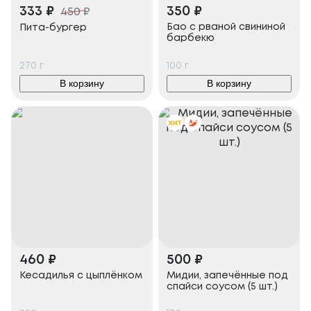
333
₽
350
₽
450
₽
Бао с рваной свининой
Пита-бургер
барбекю
270
г
100
г
В корзину
В корзину
460
₽
500
₽
Кесадилья с цыплёнком
Мидии, запечённые под
спайси соусом (5 шт.)