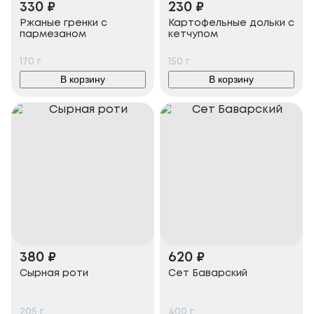
330
₽
230
₽
Ржаные гренки с
Картофельные дольки с
пармезаном
кетчупом
170
г
150
г
В корзину
В корзину
380
₽
620
₽
Сырная роти
Сет Баварский
205
г
400
г