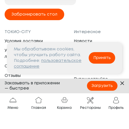
Забронировать стол
ТОКИО-CITY
Интересное
Условия доставки
Новости
Мы обрабатываем cookies,
Условия программы
Вакансии
чтобы улучшить работу сайта.
лояльности
Принять
Социальная жизнь
Подробнее:
пользовательское
Сертификаты
соглашение
Это интересно
Отзывы
Путешествуйте
Заказывать в приложении
Банкеты
с ТОКИО-CITY
Загрузить
— быстрее
О компании
Партнёрам
Вопросы и ответы
Меню
Главная
Корзина
Рестораны
Профиль
Франшиза
Юридическая информация
Сотрудничество