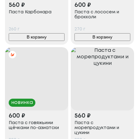
560
₽
600
₽
Паста Карбонара
Паста с лососем и
брокколи
260
г
270
г
В корзину
В корзину
новинка
600
₽
560
₽
Паста с говяжьими
Паста с
щёчками по-азиатски
морепродуктами и
цукини