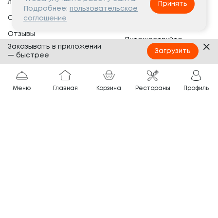
лояльности
Принять
Социальная жизнь
Подробнее:
пользовательское
Сертификаты
соглашение
Это интересно
Отзывы
Путешествуйте
Заказывать в приложении
Банкеты
с ТОКИО-CITY
Загрузить
— быстрее
О компании
Партнёрам
Вопросы и ответы
Меню
Главная
Корзина
Рестораны
Профиль
Франшиза
Юридическая информация
Сотрудничество
Сайт разработан в
Тёмная
тема
© ТОКИО-CITY, 2005 —
2026
Нашли ошибку?