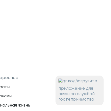
ересное
Загрузите
ости
приложение для
связи со службой
ансии
гостеприимства
иальная жизнь