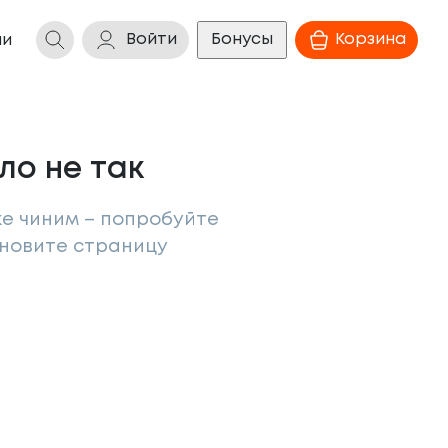
Войти
Бонусы
Корзина
ии
ло не так
же чиним – попробуйте
бновите страницу