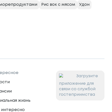
 морепродуктами
Рис вок с мясом
Удон
ересное
Загрузите
ости
приложение для
связи со службой
ансии
гостеприимства
иальная жизнь
 интересно