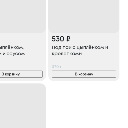
530
₽
ыплёнком,
Пад тай с цыплёнком и
 и соусом
креветками
370
г
В корзину
В корзину