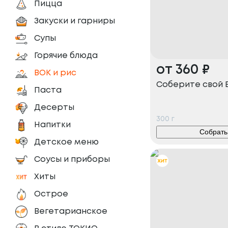
Пицца
Закуски и гарниры
Супы
Горячие блюда
от
360
₽
ВОК и рис
Соберите свой 
Паста
Десерты
300
г
Напитки
Собрать
Детское меню
Соусы и приборы
Хиты
Острое
Вегетарианское