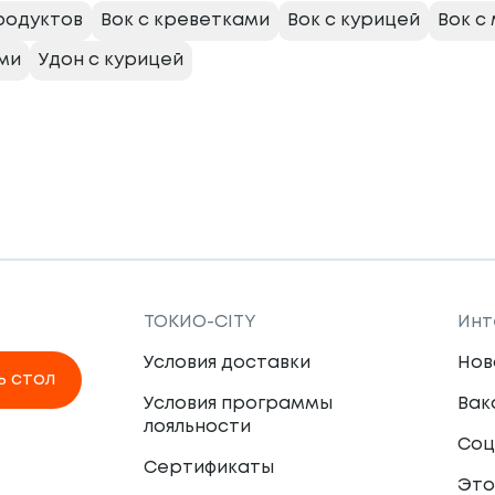
родуктов
Вок с креветками
Вок с курицей
Вок с
ми
Удон с курицей
ТОКИО-CITY
Инт
Условия доставки
Нов
ь стол
Условия программы
Вак
лояльности
Соц
Сертификаты
Это