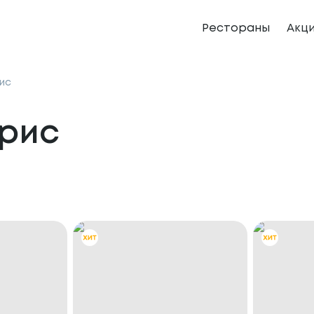
Рестораны
Акц
ис
 рис