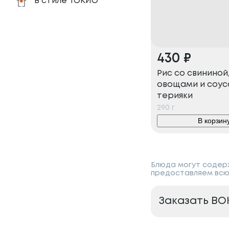
В стиле ТОКИО
430
₽
Рис со свининой
овощами и соу
терияки
290
г
В корзин
Блюда могут содерж
предоставляем всю
Заказать ВО