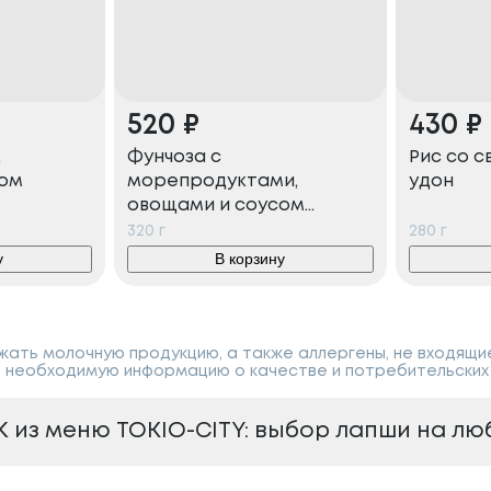
520
₽
430
₽
,
Фунчоза с
Рис со с
сом
морепродуктами,
удон
овощами и соусом
терияки
320
г
280
г
у
В корзину
ать молочную продукцию, а также аллергены, не входящи
 необходимую информацию о качестве и потребительских 
К из меню TOKIO-CITY: выбор лапши на лю