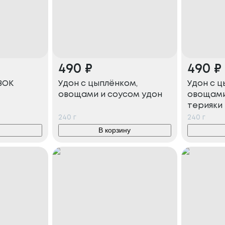
490
₽
490
₽
ВОК
Удон с цыплёнком,
Удон с ц
овощами и соусом удон
овощами
терияки
240
г
240
г
В корзину