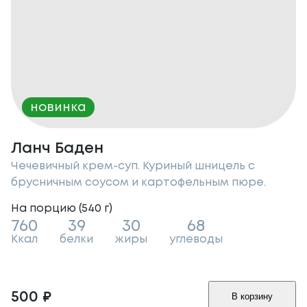
новинка
Ланч Баден
Чечевичный крем-суп. Куриный шницель с
брусничным соусом и картофельным пюре.
На порцию (
540
г
)
760
39
30
68
Ккал
белки
жиры
углеводы
500
₽
В корзину