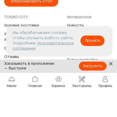
Забронировать стол
ТОКИО-CITY
Интересное
Условия доставки
Новости
Мы обрабатываем cookies,
Условия программы
Вакансии
чтобы улучшить работу сайта.
лояльности
Принять
Социальная жизнь
Подробнее:
пользовательское
Сертификаты
соглашение
Это интересно
Отзывы
Путешествуйте
Заказывать в приложении
Банкеты
с ТОКИО-CITY
Загрузить
— быстрее
О компании
Партнёрам
Вопросы и ответы
Меню
Главная
Корзина
Рестораны
Профиль
Франшиза
Юридическая информация
Сотрудничество
Сайт разработан в
Тёмная
тема