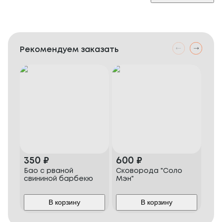
Рекомендуем заказать
350
₽
600
₽
50
Бао с рваной
Сковорода "Соло
Кур
свининой барбекю
Мэн"
бру
кар
В корзину
В корзину