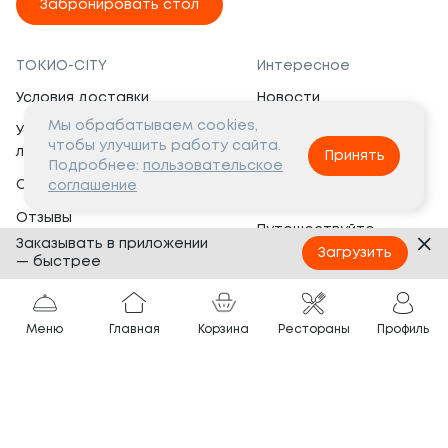
Забронировать стол
ТОКИО-CITY
Интересное
Условия доставки
Новости
Мы обрабатываем cookies,
Условия программы
Вакансии
чтобы улучшить работу сайта.
лояльности
Принять
Социальная жизнь
Подробнее:
пользовательское
Сертификаты
соглашение
Это интересно
Отзывы
Путешествуйте
Заказывать в приложении
Банкеты
с ТОКИО-CITY
Загрузить
— быстрее
О компании
Партнёрам
Вопросы и ответы
Меню
Главная
Корзина
Рестораны
Профиль
Франшиза
Юридическая информация
Сотрудничество
Сайт разработан в
Тёмная
тема