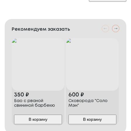
Рекомендуем заказать
350
₽
600
₽
50
Бао с рваной
Сковорода "Соло
Кур
свининой барбекю
Мэн"
бру
кар
В корзину
В корзину