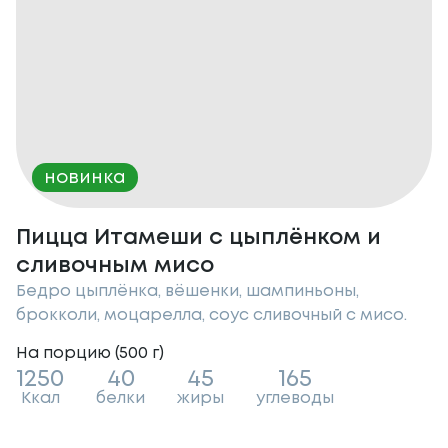
новинка
Пицца Итамеши с цыплёнком и
сливочным мисо
Бедро цыплёнка, вёшенки, шампиньоны,
брокколи, моцарелла, соус сливочный с мисо.
На порцию (
500
г
)
1250
40
45
165
Ккал
белки
жиры
углеводы