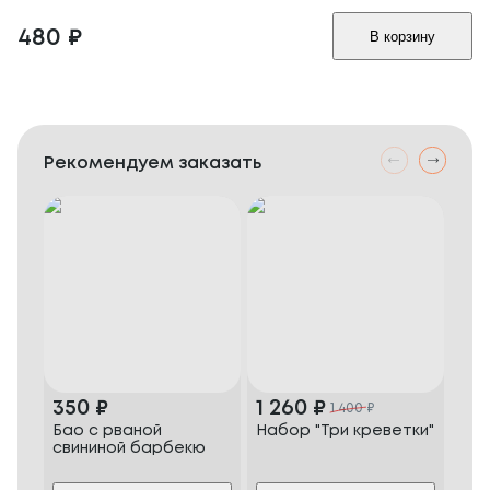
480
₽
В корзину
Рекомендуем заказать
350
₽
1 260
₽
88
1 400
₽
Бао с рваной
Набор "Три креветки"
Наб
свининой барбекю