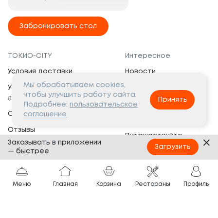
Забронировать стол
ТОКИО-CITY
Интересное
Условия доставки
Новости
Мы обрабатываем cookies,
Условия программы
Вакансии
чтобы улучшить работу сайта.
лояльности
Принять
Социальная жизнь
Подробнее:
пользовательское
Сертификаты
соглашение
Это интересно
Отзывы
Путешествуйте
Заказывать в приложении
Банкеты
с ТОКИО-CITY
Загрузить
— быстрее
О компании
Партнёрам
Вопросы и ответы
Меню
Главная
Корзина
Рестораны
Профиль
Франшиза
Юридическая информация
Сотрудничество