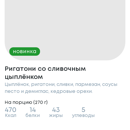
новинка
Ригатони со сливочным
цыплёнком
Цыплёнок, ригатони, сливки, пармезан, соусы
песто и демиглас, кедровые орехи.
На порцию (
270
г
)
470
14
43
5
Ккал
белки
жиры
углеводы