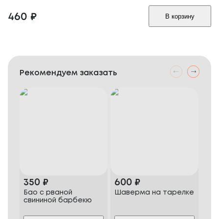
460
₽
В корзину
Рекомендуем заказать
350
₽
600
₽
48
Бао с рваной
Шаверма на тарелке
Сал
свининой барбекю
цып