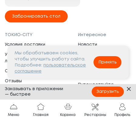
Забронировать стол
ТОКИО-CITY
Интересное
Условия доставки
Новости
Мы обрабатываем cookies,
Условия программы
Вакансии
чтобы улучшить работу сайта.
лояльности
Принять
Социальная жизнь
Подробнее:
пользовательское
Сертификаты
соглашение
Это интересно
Отзывы
Путешествуйте
Заказывать в приложении
Банкеты
с ТОКИО-CITY
Загрузить
— быстрее
О компании
Партнёрам
Вопросы и ответы
Меню
Главная
Корзина
Рестораны
Профиль
Франшиза
Юридическая информация
Сотрудничество