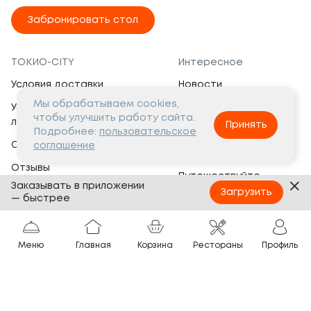
Забронировать стол
ТОКИО-CITY
Интересное
Условия доставки
Новости
Мы обрабатываем cookies,
Условия программы
Вакансии
чтобы улучшить работу сайта.
лояльности
Принять
Социальная жизнь
Подробнее:
пользовательское
Сертификаты
соглашение
Это интересно
Отзывы
Путешествуйте
Заказывать в приложении
Банкеты
с ТОКИО-CITY
Загрузить
— быстрее
О компании
Партнёрам
Вопросы и ответы
Меню
Главная
Корзина
Рестораны
Профиль
Франшиза
Юридическая информация
Сотрудничество
Сайт разработан в
Тёмная
тема