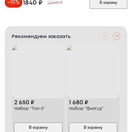
–
10
%
1840
₽
В корзину
2050
₽
Рекомендуем заказать
2 650
₽
1 680
₽
1 
Набор "Топ-5"
Набор "Филгуд"
Наб
Пеп
В корзину
В корзину