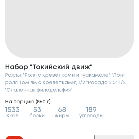
Набор "Токийский движ"
Роллы: "Ролл с креветками и гуакамоле", "Лонг
ролл Том ям с креветками", 1/2 "Росадо 2.0", 1/2
"Опалённая филадельфия".
На порцию (
860
г
)
1533
53
68
189
Ккал
белки
жиры
углеводы