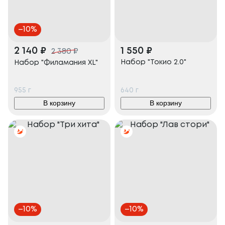
–
10
%
2 140
₽
1 550
₽
2 380
₽
Набор "Токио 2.0"
Набор "Филамания XL"
955
г
640
г
В корзину
В корзину
–
10
%
–
10
%