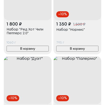
–
10
%
1 800
₽
1 350
₽
1 500
₽
Набор "Ред Хот Чили
Набор "Нормис"
Пепперс 2.0"
1060
г
795
г
В корзину
В корзину
–
10
%
–
10
%