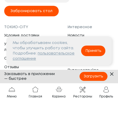
Забронировать стол
ТОКИО-CITY
Интересное
Условия доставки
Новости
Мы обрабатываем cookies,
Условия программы
Вакансии
чтобы улучшить работу сайта.
лояльности
Принять
Социальная жизнь
Подробнее:
пользовательское
Сертификаты
соглашение
Это интересно
Отзывы
Путешествуйте
Заказывать в приложении
Банкеты
с ТОКИО-CITY
Загрузить
— быстрее
О компании
Партнёрам
Вопросы и ответы
Меню
Главная
Корзина
Рестораны
Профиль
Франшиза
Юридическая информация
Сотрудничество