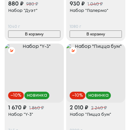
880
₽
930
₽
980
₽
1 040
₽
Набор "Дуэт"
Набор "Палермо"
1040
г
1080
г
В корзину
В корзину
–
10
%
новинка
–
10
%
новинка
1 670
₽
2 010
₽
1 860
₽
2 240
₽
Набор "Y-3"
Набор "Пицца бум"