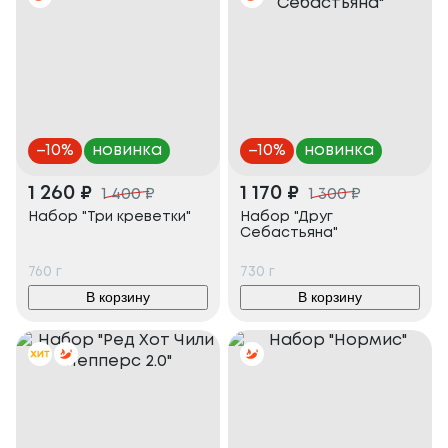
–
10
%
новинка
–
10
%
новинка
1 260
₽
1 170
₽
1 400
₽
1 300
₽
Набор "Три креветки"
Набор "Друг
Себастьяна"
760
г
730
г
В корзину
В корзину