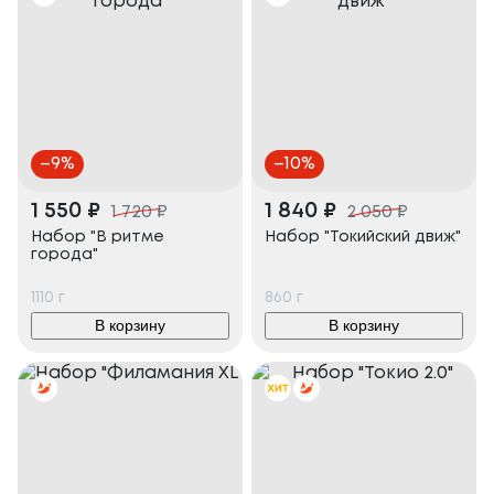
–
9
%
–
10
%
1 550
₽
1 840
₽
1 720
₽
2 050
₽
Набор "В ритме
Набор "Токийский движ"
города"
1110
г
860
г
В корзину
В корзину