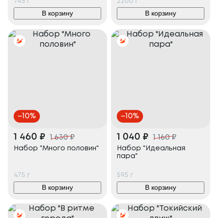
745
г
2200
г
В корзину
В корзину
–
10
%
–
10
%
1 460
₽
1 040
₽
1 630
₽
1 160
₽
Набор "Много половин"
Набор "Идеальная
пара"
475
г
595
г
В корзину
В корзину