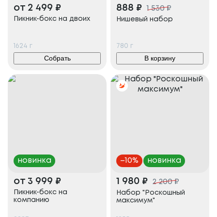
от
2 499
₽
888
₽
1 530
₽
Пикник-бокс на двоих
Нишевый набор
1624
г
780
г
Собрать
В корзину
новинка
–
10
%
новинка
от
3 999
₽
1 980
₽
2 200
₽
Пикник-бокс на
Набор "Роскошный
компанию
максимум"