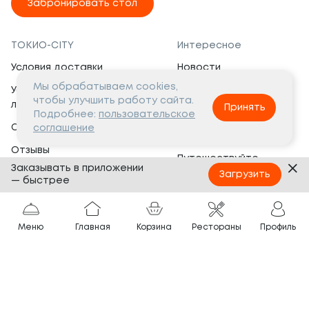
Забронировать стол
ТОКИО-CITY
Интересное
Условия доставки
Новости
Мы обрабатываем cookies,
Условия программы
Вакансии
чтобы улучшить работу сайта.
лояльности
Принять
Социальная жизнь
Подробнее:
пользовательское
Сертификаты
соглашение
Это интересно
Отзывы
Путешествуйте
Заказывать в приложении
Банкеты
с ТОКИО-CITY
Загрузить
— быстрее
О компании
Партнёрам
Вопросы и ответы
Меню
Главная
Корзина
Рестораны
Профиль
Франшиза
Юридическая информация
Сотрудничество
Сайт разработан в
Тёмная
тема