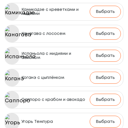
Камикадзе с креветками и
Выбрать
мидиями
Канагава с лососем
Выбрать
Испаньола с мидиями и
Выбрать
беконом
Коганэ с цыплёнком
Выбрать
Саппоро с крабом и авокадо
Выбрать
Угорь Темпура
Выбрать