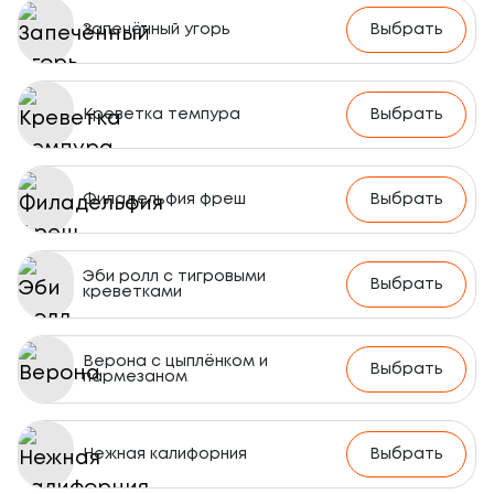
Запечённый угорь
Выбрать
Креветка темпура
Выбрать
Филадельфия фреш
Выбрать
Эби ролл с тигровыми
Выбрать
креветками
Верона с цыплёнком и
Выбрать
пармезаном
Нежная калифорния
Выбрать