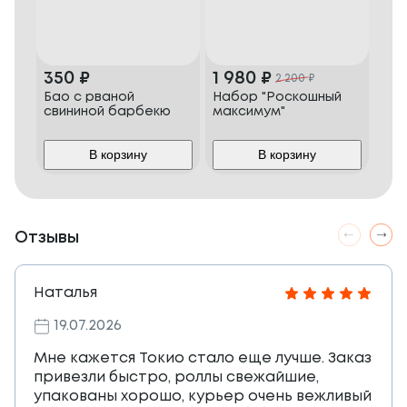
350
₽
1 980
₽
2 
2 200
₽
Бао с рваной
Набор "Роскошный
Наб
свининой барбекю
максимум"
В корзину
В корзину
Отзывы
Наталья
19.07.2026
Мне кажется Токио стало еще лучше. Заказ
привезли быстро, роллы свежайшие,
упакованы хорошо, курьер очень вежливый