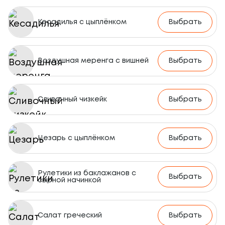
Кесадилья с цыплёнком
Выбрать
Воздушная меренга с вишней
Выбрать
Сливочный чизкейк
Выбрать
Цезарь с цыплёнком
Выбрать
Рулетики из баклажанов с
Выбрать
сырной начинкой
Салат греческий
Выбрать