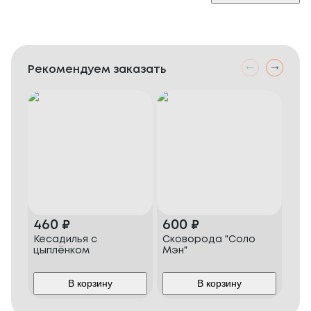
Рекомендуем заказать
460
₽
600
₽
50
Кесадилья с
Сковорода "Соло
Кур
цыплёнком
Мэн"
бру
кар
В корзину
В корзину