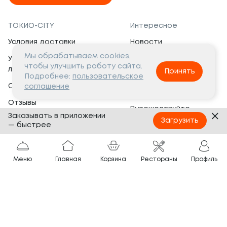
ТОКИО-CITY
Интересное
Условия доставки
Новости
Мы обрабатываем cookies,
Условия программы
Вакансии
чтобы улучшить работу сайта.
лояльности
Принять
Социальная жизнь
Подробнее:
пользовательское
Сертификаты
соглашение
Это интересно
Отзывы
Путешествуйте
Заказывать в приложении
Банкеты
с ТОКИО-CITY
Загрузить
— быстрее
О компании
Партнёрам
Вопросы и ответы
Меню
Главная
Корзина
Рестораны
Профиль
Франшиза
Юридическая информация
Сотрудничество
Сайт разработан в
Тёмная
тема
© ТОКИО-CITY, 2005 —
2026
Нашли ошибку?