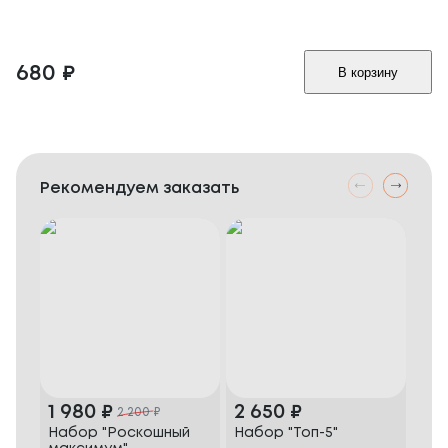
680
₽
В корзину
Рекомендуем заказать
1 980
₽
2 650
₽
1 
2 200
₽
Набор "Роскошный
Набор "Топ-5"
Наб