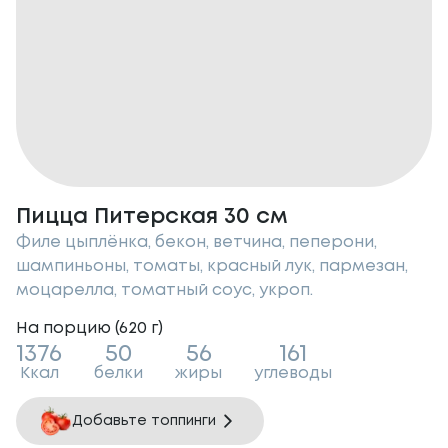
Пицца Питерская 30 см
Филе цыплёнка, бекон, ветчина, пеперони,
шампиньоны, томаты, красный лук, пармезан,
моцарелла, томатный соус, укроп.
На порцию (
620
г
)
1376
50
56
161
Ккал
белки
жиры
углеводы
Добавьте топпинги