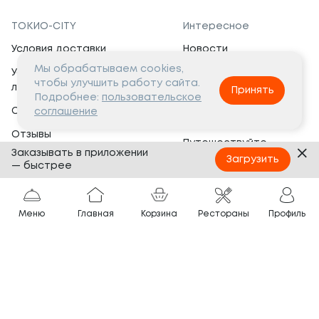
ТОКИО-CITY
Интересное
Условия доставки
Новости
Мы обрабатываем cookies,
Условия программы
Вакансии
чтобы улучшить работу сайта.
лояльности
Принять
Социальная жизнь
Подробнее:
пользовательское
Сертификаты
соглашение
Это интересно
Отзывы
Путешествуйте
Заказывать в приложении
Банкеты
с ТОКИО-CITY
Загрузить
— быстрее
О компании
Партнёрам
Вопросы и ответы
Меню
Главная
Корзина
Рестораны
Профиль
Франшиза
Юридическая информация
Сотрудничество
Сайт разработан в
Тёмная
тема
© ТОКИО-CITY, 2005 —
2026
Нашли ошибку?