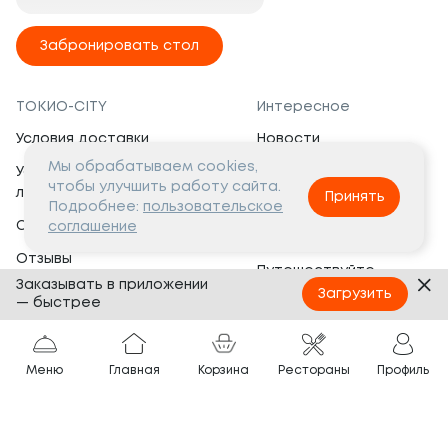
Забронировать стол
ТОКИО-CITY
Интересное
Условия доставки
Новости
Мы обрабатываем cookies,
Условия программы
Вакансии
чтобы улучшить работу сайта.
лояльности
Принять
Социальная жизнь
Подробнее:
пользовательское
Сертификаты
соглашение
Это интересно
Отзывы
Путешествуйте
Заказывать в приложении
Банкеты
с ТОКИО-CITY
Загрузить
— быстрее
О компании
Партнёрам
Вопросы и ответы
Меню
Главная
Корзина
Рестораны
Профиль
Франшиза
Юридическая информация
Сотрудничество