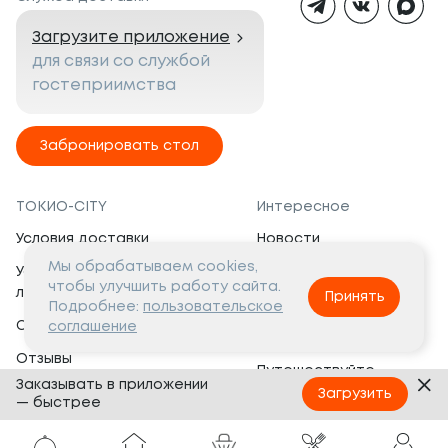
Загрузите приложение
для связи со службой
гостеприимства
Забронировать стол
ТОКИО-CITY
Интересное
Условия доставки
Новости
Мы обрабатываем cookies,
Условия программы
Вакансии
чтобы улучшить работу сайта.
лояльности
Принять
Социальная жизнь
Подробнее:
пользовательское
Сертификаты
соглашение
Это интересно
Отзывы
Путешествуйте
Заказывать в приложении
Банкеты
с ТОКИО-CITY
Загрузить
— быстрее
О компании
Партнёрам