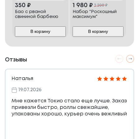
350
₽
1 980
₽
2 
2 200
₽
Бао с рваной
Набор "Роскошный
Наб
свининой барбекю
максимум"
В корзину
В корзину
Отзывы
Наталья
19.07.2026
Мне кажется Токио стало еще лучше. Заказ
привезли быстро, роллы свежайшие,
упакованы хорошо, курьер очень вежливый