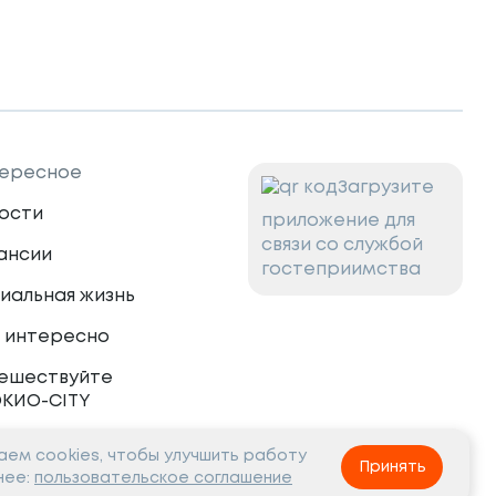
ересное
Загрузите
ости
приложение для
связи со службой
ансии
гостеприимства
иальная жизнь
 интересно
ешествуйте
ОКИО-CITY
ем cookies, чтобы улучшить работу
тнёрам
Принять
нее:
пользовательское соглашение