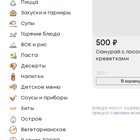
Пицца
Закуски и гарниры
Супы
Горячие блюда
500
₽
ВОК и рис
Самурай с лосо
Паста
креветками
Десерты
260
г
Напитки
В корзин
Детское меню
Соусы и приборы
Блюда могут содерж
Хиты
предоставляем всю
Острое
Вегетарианское