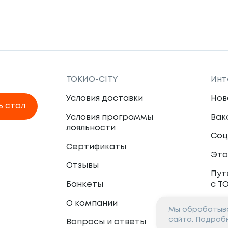
ТОКИО-CITY
Инт
Условия доставки
Нов
ь стол
Условия программы
Вак
лояльности
Соц
Сертификаты
Это
Отзывы
Пут
Банкеты
с Т
О компании
Мы обрабатыва
Пар
сайта. Подроб
Вопросы и ответы