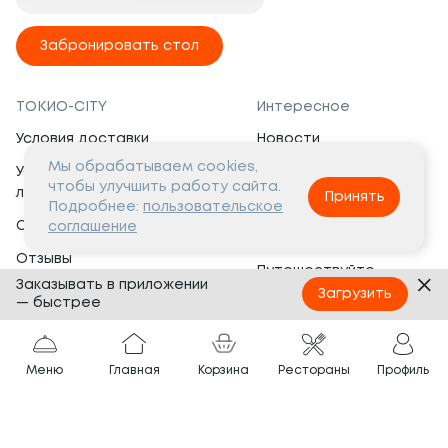
Забронировать стол
ТОКИО-CITY
Интересное
Условия доставки
Новости
Мы обрабатываем cookies,
Условия программы
Вакансии
чтобы улучшить работу сайта.
лояльности
Принять
Социальная жизнь
Подробнее:
пользовательское
Сертификаты
соглашение
Это интересно
Отзывы
Путешествуйте
Заказывать в приложении
Банкеты
с ТОКИО-CITY
Загрузить
— быстрее
О компании
Партнёрам
Вопросы и ответы
Меню
Главная
Корзина
Рестораны
Профиль
Франшиза
Юридическая информация
Сотрудничество