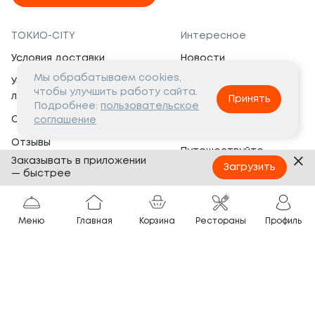
ТОКИО-CITY
Интересное
Условия доставки
Новости
Мы обрабатываем cookies,
Условия программы
Вакансии
чтобы улучшить работу сайта.
лояльности
Принять
Социальная жизнь
Подробнее:
пользовательское
Сертификаты
соглашение
Это интересно
Отзывы
Путешествуйте
Заказывать в приложении
Банкеты
с ТОКИО-CITY
Загрузить
— быстрее
О компании
Партнёрам
Вопросы и ответы
Меню
Главная
Корзина
Рестораны
Профиль
Франшиза
Юридическая информация
Сотрудничество
Сайт разработан в
Тёмная
тема
© ТОКИО-CITY, 2005 —
2026
Нашли ошибку?