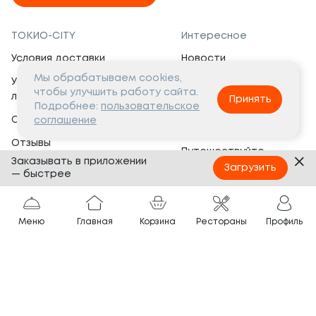
ТОКИО-CITY
Интересное
Условия доставки
Новости
Мы обрабатываем cookies,
Условия программы
Вакансии
чтобы улучшить работу сайта.
лояльности
Принять
Социальная жизнь
Подробнее:
пользовательское
Сертификаты
соглашение
Это интересно
Отзывы
Путешествуйте
Заказывать в приложении
Банкеты
с ТОКИО-CITY
Загрузить
— быстрее
О компании
Партнёрам
Вопросы и ответы
Меню
Главная
Корзина
Рестораны
Профиль
Франшиза
Юридическая информация
Сотрудничество
Сайт разработан в
Тёмная
тема
© ТОКИО-CITY, 2005 —
2026
Нашли ошибку?