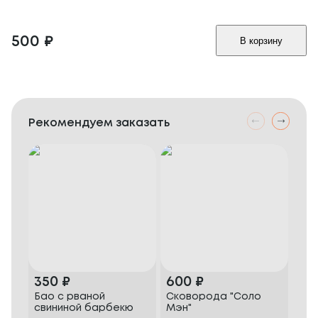
500
₽
В корзину
Рекомендуем заказать
350
₽
600
₽
60
Бао с рваной
Сковорода "Соло
Ско
свининой барбекю
Мэн"
цып