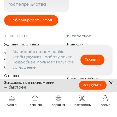
гостеприимства
Забронировать стол
ТОКИО-CITY
Интересное
Условия доставки
Новости
Мы обрабатываем cookies,
Условия программы
Вакансии
чтобы улучшить работу сайта.
лояльности
Принять
Социальная жизнь
Подробнее:
пользовательское
Сертификаты
соглашение
Это интересно
Отзывы
Путешествуйте
Заказывать в приложении
Банкеты
с ТОКИО-CITY
Загрузить
— быстрее
О компании
Партнёрам
Вопросы и ответы
Меню
Главная
Корзина
Рестораны
Профиль
Франшиза
Юридическая информация
Сотрудничество