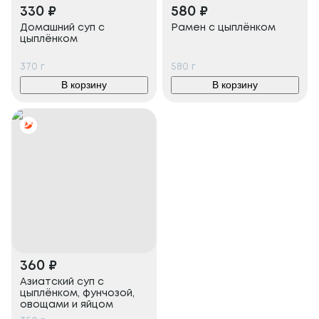
330
₽
580
₽
Домашний суп с
Рамен с цыплёнком
цыплёнком
370
г
580
г
В корзину
В корзину
360
₽
Азиатский суп с
цыплёнком, фунчозой,
овощами и яйцом