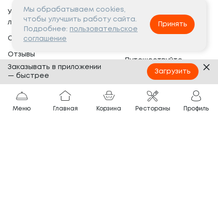
Мы обрабатываем cookies,
Условия программы
Вакансии
чтобы улучшить работу сайта.
лояльности
Принять
Социальная жизнь
Подробнее:
пользовательское
Сертификаты
соглашение
Это интересно
Отзывы
Путешествуйте
Заказывать в приложении
Банкеты
с ТОКИО-CITY
Загрузить
— быстрее
О компании
Партнёрам
Вопросы и ответы
Меню
Главная
Корзина
Рестораны
Профиль
Франшиза
Юридическая информация
Сотрудничество
Сайт разработан в
Тёмная
тема
© ТОКИО-CITY, 2005 —
2026
Нашли ошибку?